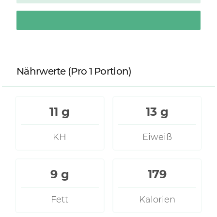
Nährwerte
(Pro 1 Portion)
11 g
13 g
KH
Eiweiß
9 g
179
Fett
Kalorien