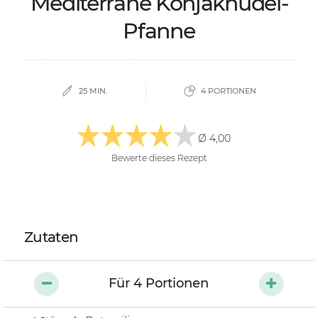
Me­di­ter­ra­ne Kon­jak­nu­del-
Pfan­ne
25 MIN.
4 PORTIONEN
Ø 4,00
Bewerte dieses Rezept
Zutaten
Für
4
Portionen