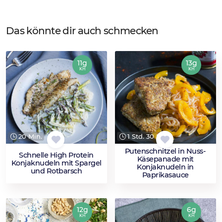
Das könnte dir auch schmecken
11g
13g
KH
KH
20 Min.
1 Std. 30 Min.
Putenschnitzel in Nuss-
Schnelle High Protein
Käsepanade mit
Konjaknudeln mit Spargel
Konjaknudeln in
und Rotbarsch
Paprikasauce
12g
6g
KH
KH