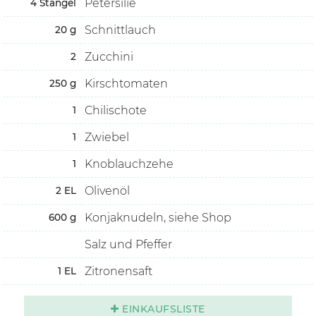
Petersilie
4
Stängel
Schnittlauch
20
g
Zucchini
2
Kirschtomaten
250
g
Chilischote
1
Zwiebel
1
Knoblauchzehe
1
Olivenöl
2
EL
Konjaknudeln, siehe Shop
600
g
Salz und Pfeffer
Zitronensaft
1
EL
EINKAUFSLISTE