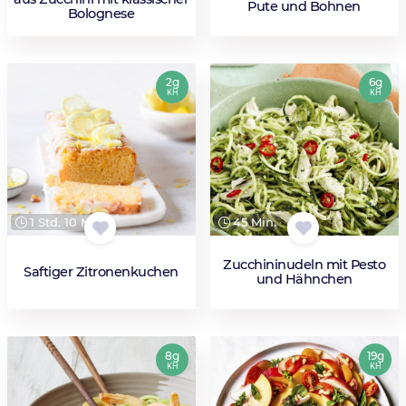
Pute und Bohnen
Bolognese
2g
6g
KH
KH
1 Std. 10 Min.
45 Min.
Zucchininudeln mit Pesto
Saftiger Zitronenkuchen
und Hähnchen
8g
19g
KH
KH