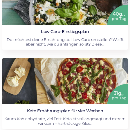
40g
KH
pro Tag
Low Carb-Einstiegsplan
Du möchtest deine Ernährung auf Low Carb umstellen? Weißt
aber nicht, wie du anfangen sollst? Diese…
31g
KH
pro Tag
Keto Ernährungsplan für vier Wochen
Kaum Kohlenhydrate, viel Fett: Keto ist voll angesagt und extrem
wirksam – hartnäckige Kilos…