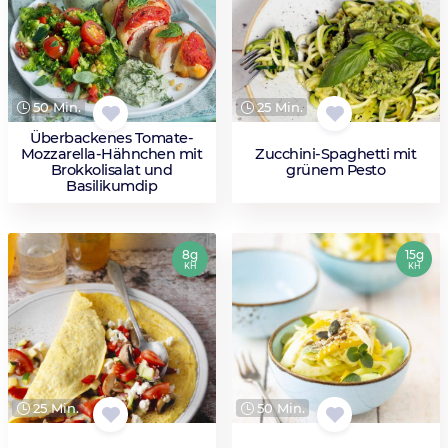
50 Min.
25 Min.
Überbackenes Tomate-
Mozzarella-Hähnchen mit
Zucchini-Spaghetti mit
Brokkolisalat und
grünem Pesto
Basilikumdip
8g
15g
KH
KH
25 Min.
50 Min.