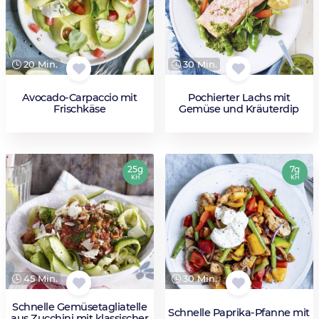
20 Min.
30 Min.
Avocado-Carpaccio mit
Pochierter Lachs mit
Frischkäse
Gemüse und Kräuterdip
25g
7g
KH
KH
45 Min.
30 Min.
Schnelle Gemüsetagliatelle
Schnelle Paprika-Pfanne mit
aus Zucchini mit klassischer