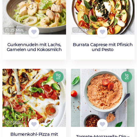
25 Min.
20 Min.
Gurkennudeln mit Lachs,
Burrata Caprese mit Pfirsich
Garnelen und Kokosmilch
und Pesto
11g
1g
KH
KH
1 Std.
Blumenkohl-Pizza mit
Tomate‑Mozzarella‑Dip –