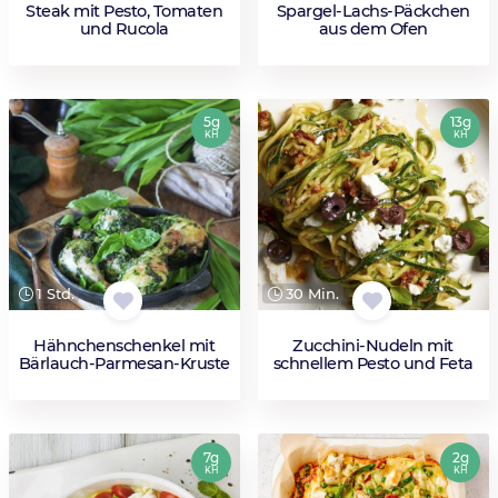
Steak mit Pesto, Tomaten
Spargel-Lachs-Päckchen
und Rucola
aus dem Ofen
5g
13g
KH
KH
1 Std.
30 Min.
Hähnchenschenkel mit
Zucchini-Nudeln mit
Bärlauch-Parmesan-Kruste
schnellem Pesto und Feta
7g
2g
KH
KH