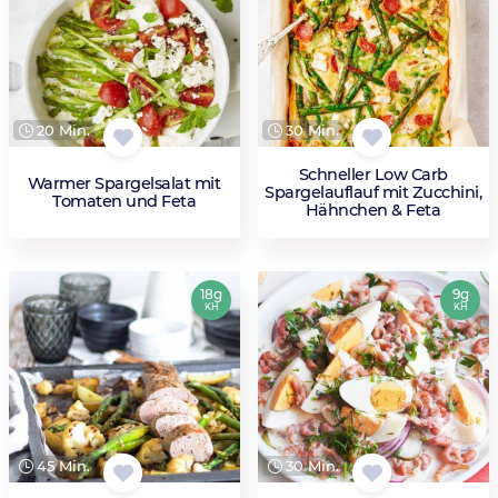
20 Min.
30 Min.
Schneller Low Carb
Warmer Spargelsalat mit
Spargelauflauf mit Zucchini,
Tomaten und Feta
Hähnchen & Feta
18g
9g
KH
KH
45 Min.
30 Min.