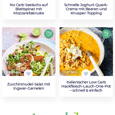
No Carb Seelachs auf
Schnelle Joghurt-Quark-
Blattspinat mit
Creme mit Beeren und
Mozzarellakruste
Knusper-Topping
25g
8g
KH
KH
30 Min.
20 Min.
Italienischer Low Carb
Zucchininudel-Salat mit
Hackfleisch-Lauch-One-Pot
Ingwer-Garnelen
– schnell & einfach