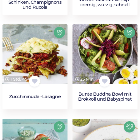
Schinken, Champignons
cremig, würzig, schnell
und Rucola
19g
13g
KH
KH
1 Std. 45 Min.
25 Min.
Bunte Buddha Bowl mit
Zucchininudel-Lasagne
Brokkoli und Babyspinat
14g
24g
KH
KH