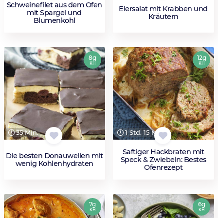
Schweinefilet aus dem Ofen
Eiersalat mit Krabben und
mit Spargel und
Kräutern
Blumenkohl
8g
12g
KH
KH
35 Min.
1 Std. 15 Min.
Saftiger Hackbraten mit
Die besten Donauwellen mit
Speck & Zwiebeln: Bestes
wenig Kohlenhydraten
Ofenrezept
7g
6g
KH
KH