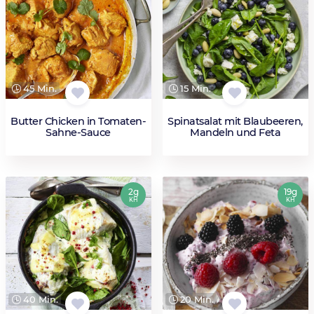
45 Min.
15 Min.
Butter Chicken in Tomaten-
Spinatsalat mit Blaubeeren,
Sahne-Sauce
Mandeln und Feta
2g
19g
KH
KH
40 Min.
20 Min.