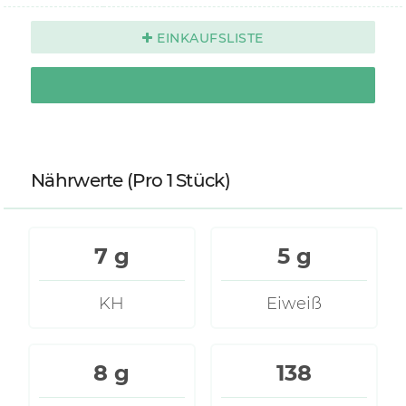
EINKAUFSLISTE
Nährwerte
(Pro 1 Stück)
7 g
5 g
KH
Eiweiß
8 g
138