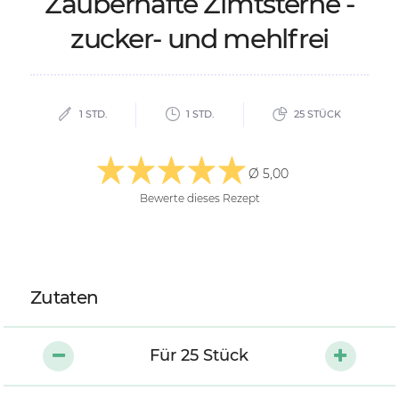
Zau­ber­haf­te Zimt­ster­ne -
zu­cker- und mehl­frei
1 STD.
1 STD.
25 STÜCK
Ø 5,00
Bewerte dieses Rezept
Zutaten
Für
25
Stück