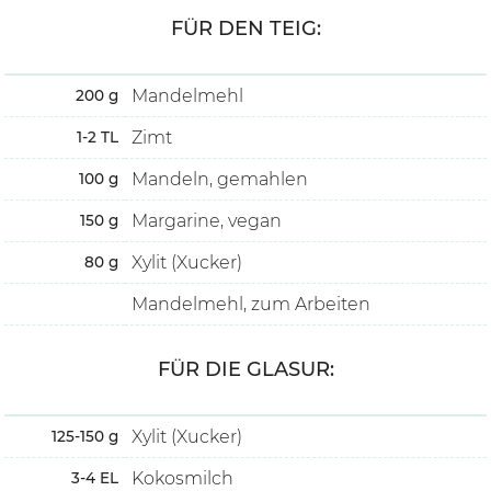
FÜR DEN TEIG:
Mandelmehl
200
g
Zimt
1-2
TL
Mandeln, gemahlen
100
g
Margarine, vegan
150
g
Xylit (Xucker)
80
g
Mandelmehl, zum Arbeiten
FÜR DIE GLASUR:
Xylit (Xucker)
125-150
g
Kokosmilch
3-4
EL