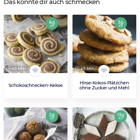
Das könnte dir auch schmecken
6g
3g
KH
KH
45 Min.
45 Min.
Hirse-Kokos-Plätzchen
Schokoschnecken-Kekse
ohne Zucker und Mehl
2g
13g
KH
KH