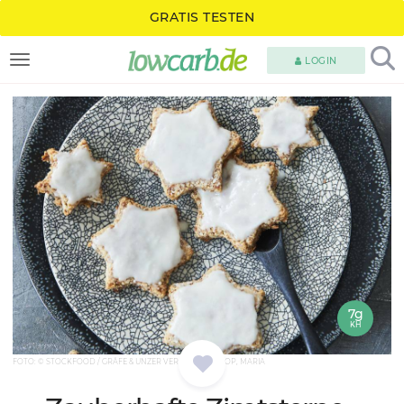
GRATIS TESTEN
LOGIN
TOGGLE NAVIGATION
7g
KH
FOTO: © STOCKFOOD / GRÄFE & UNZER VERLAG / BRINKOP, MARIA