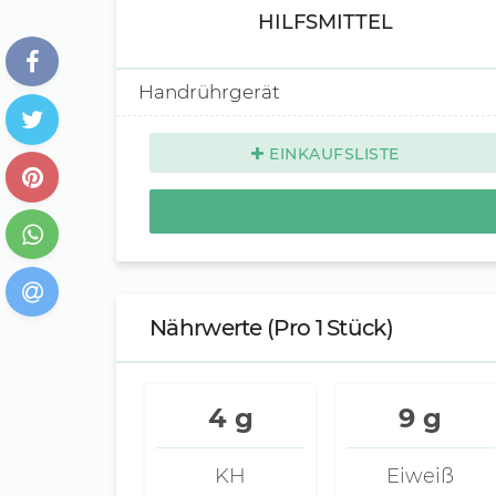
HILFSMITTEL
Handrührgerät
EINKAUFSLISTE
Nährwerte
(Pro 1 Stück)
4 g
9 g
KH
Eiweiß