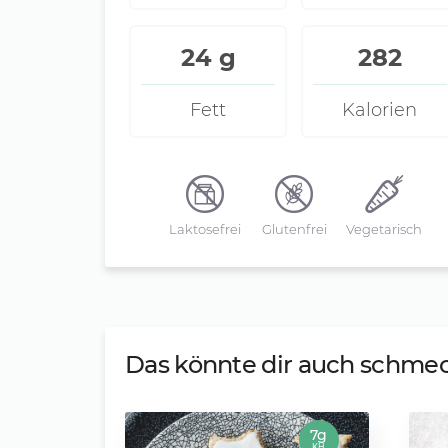
24 g
282
Fett
Kalorien
Laktosefrei
Glutenfrei
Vegetarisch
Das könnte dir auch schme
7g
KH