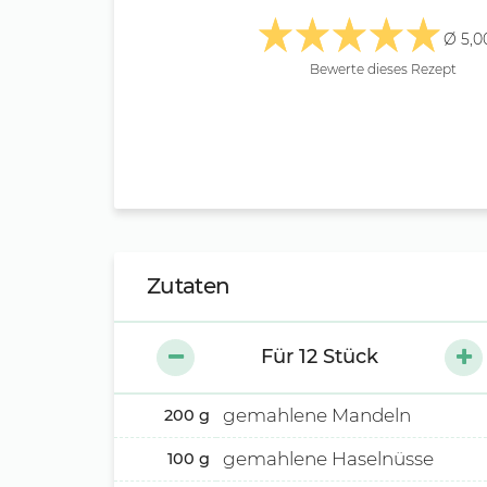
Ø 5,0
Bewerte dieses Rezept
Zutaten
Für
12
Stück
gemahlene Mandeln
200
g
gemahlene Haselnüsse
100
g