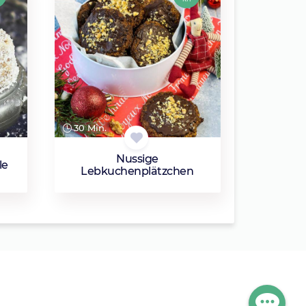
30 Min.
Nussige
le
Lebkuchenplätzchen