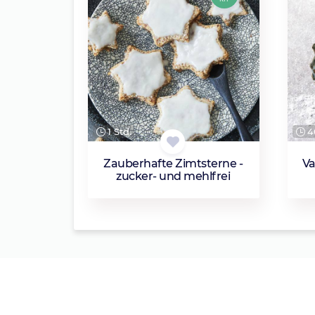
1 Std.
4
Zauberhafte Zimtsterne -
Va
zucker- und mehlfrei