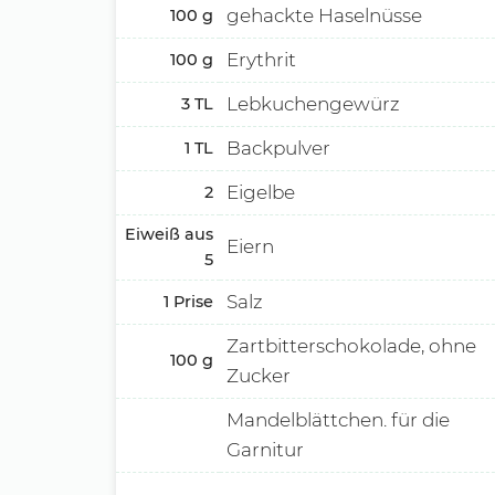
gehackte Haselnüsse
100
g
Erythrit
100
g
Lebkuchengewürz
3
TL
Backpulver
1
TL
Eigelbe
2
Eiweiß aus
Eiern
5
Salz
1
Prise
Zartbitterschokolade, ohne
100
g
Zucker
Mandelblättchen. für die
Garnitur