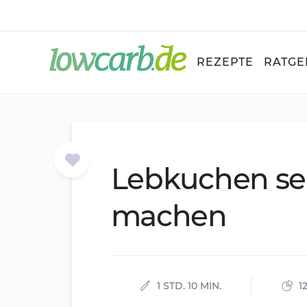
REZEPTE
RATGE
Leb­ku­chen se
ma­chen
1 STD. 10 MIN.
1