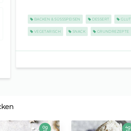
BACKEN & SÜSSSPEISEN
DESSERT
GLUT
VEGETARISCH
SNACK
GRUNDREZEPTE
cken
0g
4g
KH
KH