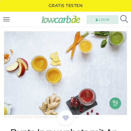
GRATIS TESTEN
LOGIN
TOGGLE NAVIGATION
8g
KH
FOTO: © STOCKFOOD / FÜR ZS VERLAG / TIMMANN, CLAUDIA