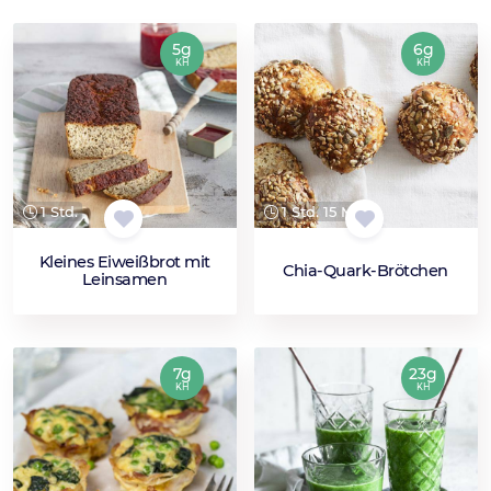
5g
6g
KH
KH
1 Std.
1 Std. 15 Min.
Kleines Eiweißbrot mit
Chia-Quark-Brötchen
Leinsamen
7g
23g
KH
KH