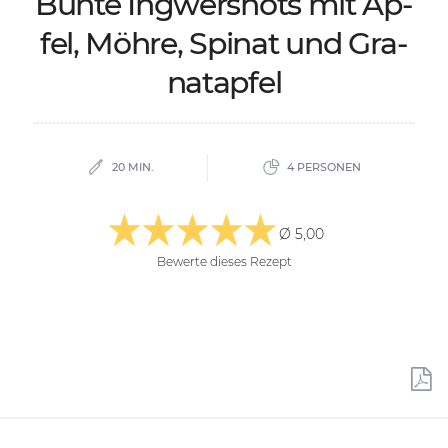
Bun­te Ing­wers­hots mit Ap­
fel, Möh­re, Spi­nat und Gra­
nat­ap­fel
20 MIN.
4 PERSONEN
Ø 5,00
Bewerte dieses Rezept