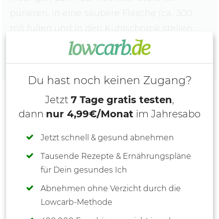
pürieren. In eine saubere Flasche (ca. 300
ml) füllen und in den Kühlschrank stellen.
Du hast noch keinen Zugang?
Jetzt
7 Tage gratis testen
,
dann
nur 4,99€/Monat
im Jahresabo
Jetzt schnell & gesund abnehmen
Tausende Rezepte & Ernährungspläne
für Dein gesundes Ich
Abnehmen ohne Verzicht durch die
Lowcarb-Methode