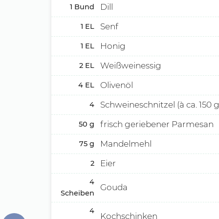
Dill
1
Bund
Senf
1
EL
Honig
1
EL
Weißweinessig
2
EL
Olivenöl
4
EL
Schweineschnitzel (à ca. 150 g
4
frisch geriebener Parmesan
50
g
Mandelmehl
75
g
Eier
2
4
Gouda
Scheiben
4
Kochschinken