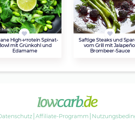
 Min.
45 Min.
ane High-Protein Spinat-
Saftige Steaks und Spar
Bowl mit Grünkohl und
vom Grill mit Jalapeño
Edamame
Brombeer-Sauce
Datenschutz
Affiliate-Programm
Nutzungsbedi
Datenschutzeinstellungen