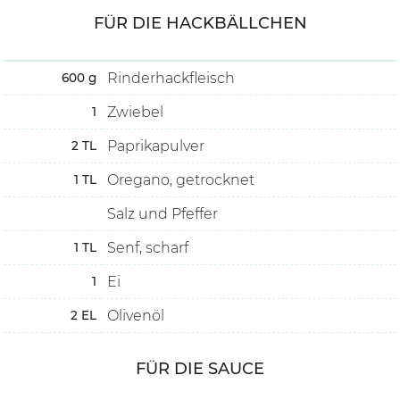
FÜR DIE HACKBÄLLCHEN
Rinderhackfleisch
600
g
Zwiebel
1
Paprikapulver
2
TL
Oregano, getrocknet
1
TL
Salz und Pfeffer
Senf, scharf
1
TL
Ei
1
Olivenöl
2
EL
FÜR DIE SAUCE