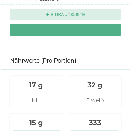
EINKAUFSLISTE
Nährwerte
(Pro Portion)
17 g
32 g
KH
Eiweiß
15 g
333