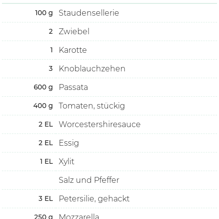
Staudensellerie
100
g
Zwiebel
2
Karotte
1
Knoblauchzehen
3
Passata
600
g
Tomaten, stückig
400
g
Worcestershiresauce
2
EL
Essig
2
EL
Xylit
1
EL
Salz und Pfeffer
Petersilie, gehackt
3
EL
Mozzarella
250
g