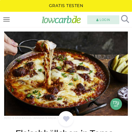
GRATIS TESTEN
LOGIN
TOGGLE NAVIGATION
17g
KH
FOTO: © STOCKFOOD / IMMEDIATE MEDIA / OLIVE