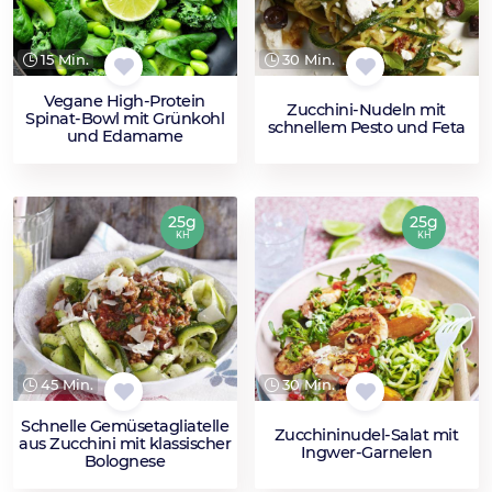
15 Min.
30 Min.
Vegane High-Protein
Zucchini-Nudeln mit
Spinat-Bowl mit Grünkohl
schnellem Pesto und Feta
und Edamame
25g
25g
KH
KH
45 Min.
30 Min.
Schnelle Gemüsetagliatelle
Zucchininudel-Salat mit
aus Zucchini mit klassischer
Ingwer-Garnelen
Bolognese