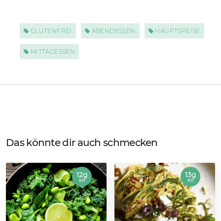
GLUTENFREI
ABENDESSEN
HAUPTSPEISE
MITTAGESSEN
Das könnte dir auch schmecken
12g
13g
KH
KH