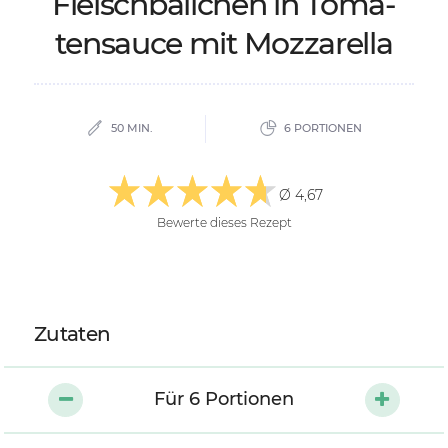
Fleisch­bäll­chen in To­ma­
ten­sau­ce mit Moz­za­rel­la
50 MIN.
6 PORTIONEN
Ø 4,67
Bewerte dieses Rezept
Zutaten
Für
6
Portionen