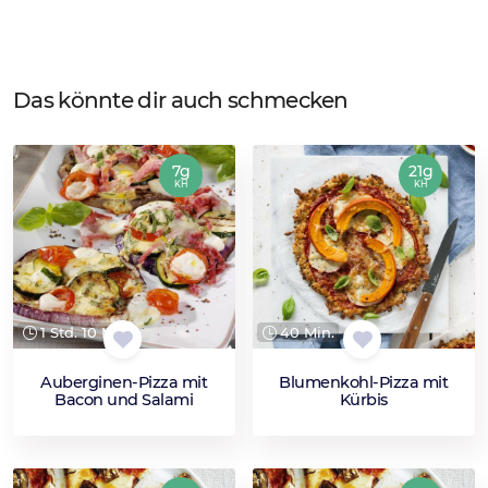
Das könnte dir auch schmecken
7g
21g
KH
KH
1 Std. 10 Min.
40 Min.
Auberginen-Pizza mit
Blumenkohl-Pizza mit
Bacon und Salami
Kürbis