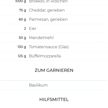
Brokkoli, in Röschen
1000
g
Cheddar, gerieben
75
g
Parmesan, gerieben
60
g
Eier
2
Mandelmehl
50
g
Tomatensauce (Glas)
130
g
Büffelmozzarella
125
g
ZUM GARNIEREN
Basilikum
HILFSMITTEL