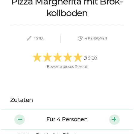
Piz­za Mar­ghe­ri­ta mit Brok­
ko­li­bo­den
1 STD.
4 PERSONEN
Ø 5,00
Bewerte dieses Rezept
Zutaten
Für
4
Personen