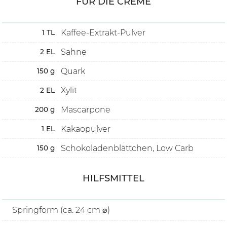
FÜR DIE CREME
Kaffee-Extrakt-Pulver
1
TL
Sahne
2
EL
Quark
150
g
Xylit
2
EL
Mascarpone
200
g
Kakaopulver
1
EL
Schokoladenblättchen, Low Carb
150
g
HILFSMITTEL
Springform (ca. 24 cm ⌀)