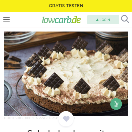
GRATIS TESTEN
LOGIN
TOGGLE NAVIGATION
7g
KH
FOTO: © STOCKFOOD / FÜR ZS VERLAG / SPECK, SABRINA