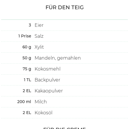
FÜR DEN TEIG
Eier
3
Salz
1
Prise
Xylit
60
g
Mandeln, gemahlen
50
g
Kokosmehl
75
g
Backpulver
1
TL
Kakaopulver
2
EL
Milch
200
ml
Kokosöl
2
EL