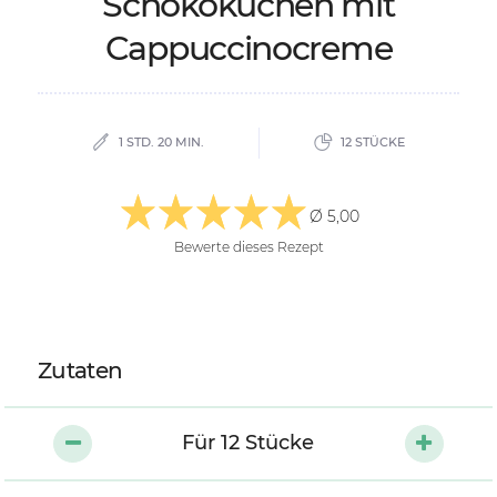
Scho­ko­ku­chen mit
Cappuc­ci­no­cre­me
1 STD. 20 MIN.
12 STÜCKE
Ø 5,00
Bewerte dieses Rezept
Zutaten
Für
12
Stücke