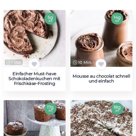
5g
14g
KH
KH
1 Std.
10 Min.
Einfacher Must-have
Mousse au chocolat schnell
Schokoladenkuchen mit
und einfach
Frischkäse-Frosting
17g
18g
KH
KH