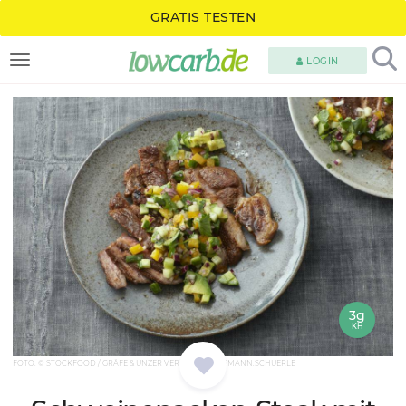
GRATIS TESTEN
LOGIN
TOGGLE NAVIGATION
3g
KH
FOTO: © STOCKFOOD / GRÄFE & UNZER VERLAG / GROSSMANN.SCHUERLE