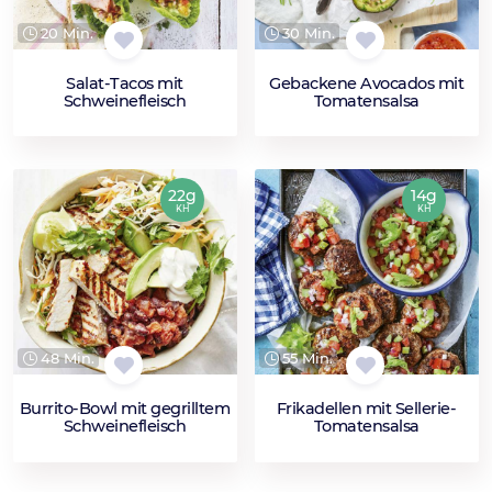
20 Min.
30 Min.
Salat-Tacos mit
Gebackene Avocados mit
Schweinefleisch
Tomatensalsa
22g
14g
KH
KH
48 Min.
55 Min.
Burrito-Bowl mit gegrilltem
Frikadellen mit Sellerie-
Schweinefleisch
Tomatensalsa