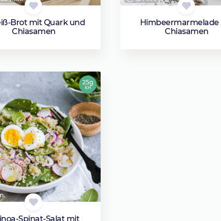
iß-Brot mit Quark und
Himbeermarmelade 
Chiasamen
Chiasamen
25g
KH
n.
inoa-Spinat-Salat mit