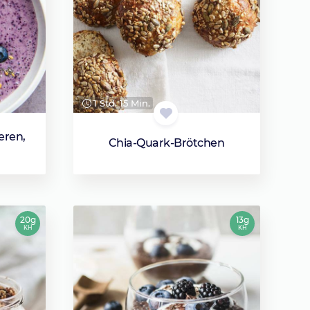
1 Std. 15 Min.
eren,
Chia-Quark-Brötchen
20g
13g
KH
KH