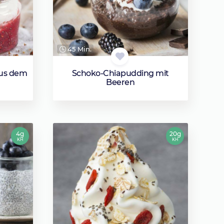
45 Min.
aus dem
Schoko-Chiapudding mit
Beeren
4g
20g
KH
KH