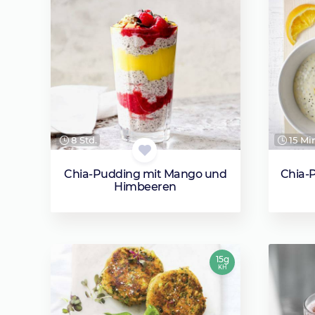
8 Std.
15 Mi
Chia-Pudding mit Mango und
Chia-
Himbeeren
15g
KH