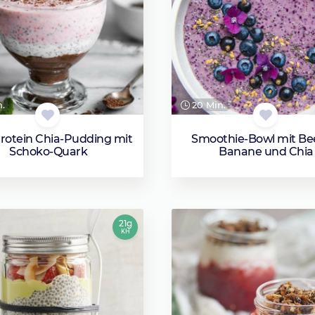
n.
20 Min.
rotein Chia-Pudding mit
Smoothie-Bowl mit Be
Schoko-Quark
Banane und Chia
21g
KH