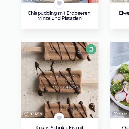
Chiapudding mit Erdbeeren,
Eiwe
Minze und Pistazien
7g
KH
20 Min.
50 Mi
Kokos-Schoko-Eis mit
Qu