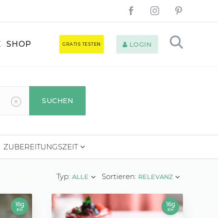
E
SHOP
LOGIN
GRATIS TESTEN
SUCHEN
ZUBEREITUNGSZEIT
Typ:
Sortieren:
ALLE
RELEVANZ
16g
16g
KH
KH