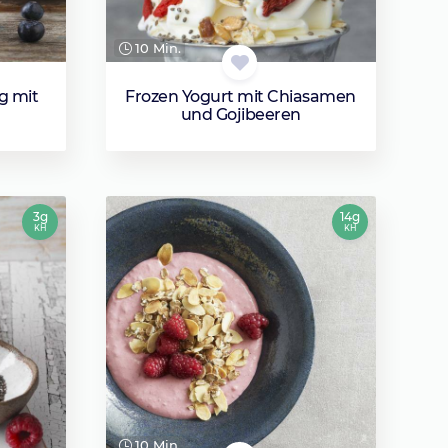
10 Min.
g mit
Frozen Yogurt mit Chiasamen
und Gojibeeren
3g
14g
KH
KH
10 Min.