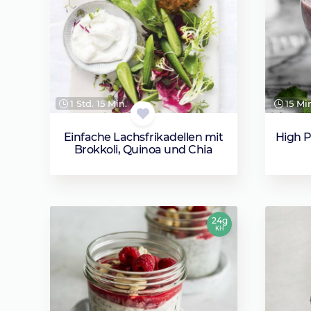
1 Std. 15 Min.
15 Mi
Einfache Lachsfrikadellen mit
High P
Brokkoli, Quinoa und Chia
24g
KH