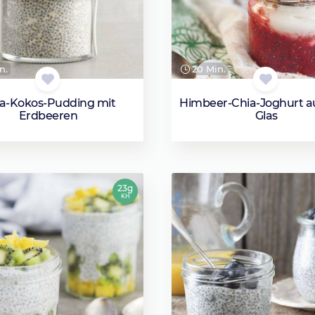
n.
20 Min.
a-Kokos-Pudding mit
Himbeer-Chia-Joghurt 
Erdbeeren
Glas
23g
KH