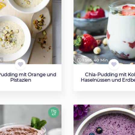
n.
1 Std. 40 Min.
Pudding mit Orange und
Chia-Pudding mit Ko
Pistazien
Haselnüssen und Erdb
17g
KH