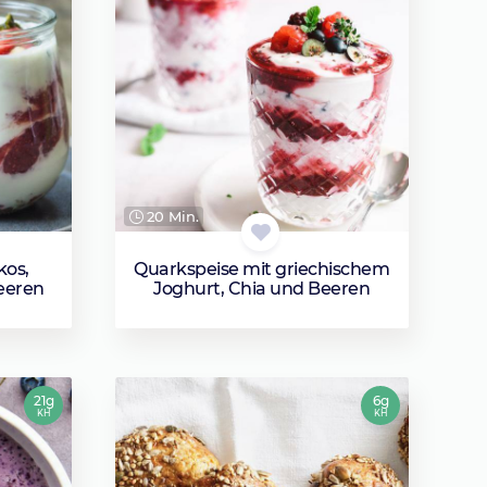
20 Min.
kos,
Quarkspeise mit griechischem
eeren
Joghurt, Chia und Beeren
21g
6g
KH
KH