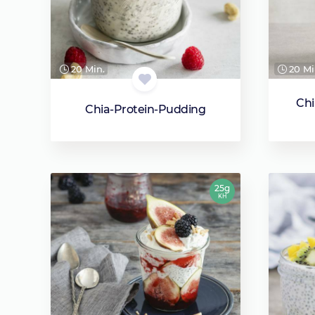
20 Min.
20 Mi
Chi
Chia-Protein-Pudding
25g
KH