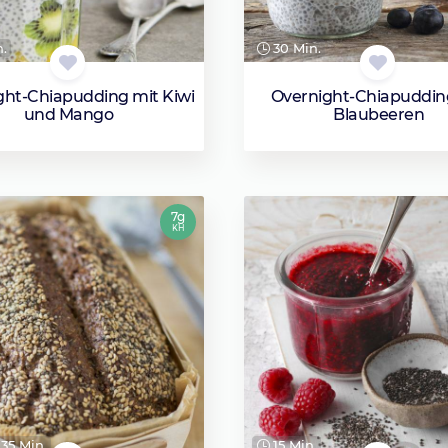
n.
30 Min.
ght-Chiapudding mit Kiwi
Overnight-Chiapuddin
und Mango
Blaubeeren
7g
KH
 35 Min.
15 Min.