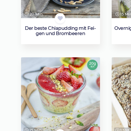
20 Min.
15 Mi
Der beste Chia­pud­ding mit Fei­
Overni
gen und Brom­bee­ren
20g
KH
15 Min.
1 Std.