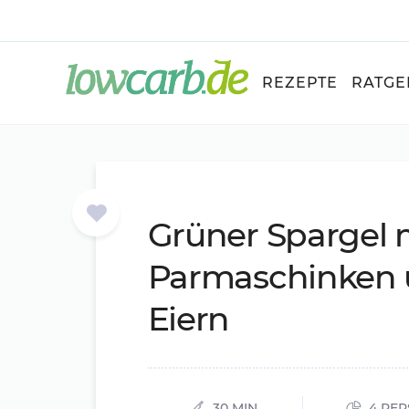
REZEPTE
RATGE
Grü­ner Spar­gel 
Par­ma­schin­ken
Ei­ern
30 MIN.
4 PE