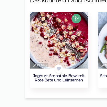
Das könnte dir auch schme
15g
KH
25 Min.
30
Joghurt-Smoothie-Bowl mit
Sch
Rote Bete und Leinsamen