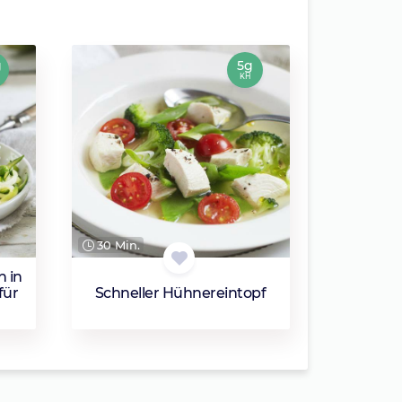
g
5g
KH
30 Min.
n in
für
Schneller Hühnereintopf