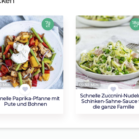
cken
7g
18
KH
KH
 Min.
30 Min.
Schnelle Zucchini-Nudel
nelle Paprika-Pfanne mit
Schinken-Sahne-Sauce 
Pute und Bohnen
die ganze Familie