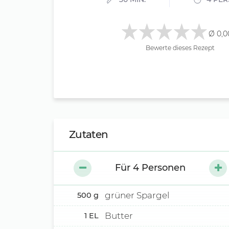
Ø 0,0
Bewerte dieses Rezept
Zutaten
Für
4
Personen
grüner Spargel
500
g
Butter
1
EL