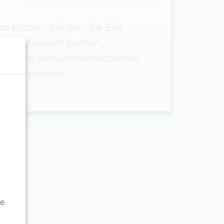
m Kochen bringen, die Eier
in. wachsweich kochen,
rgel mit den Schinkenscheiben
ern servieren.
de