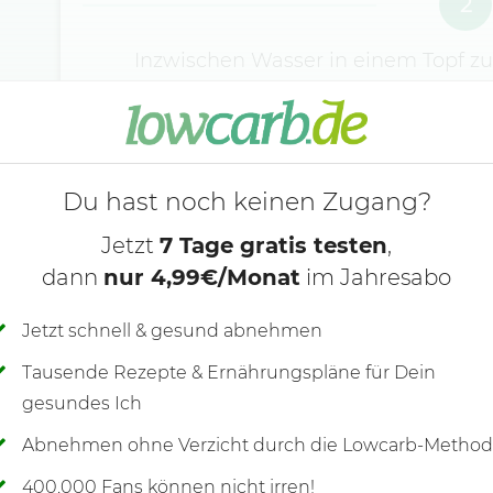
2
Inzwischen Wasser in einem Topf zu
vorsichtig hinzufügen, knapp 6 1/2 M
abgießen und abschrecken. Den Spa
umwickeln und zusammen mit den Ei
Du hast noch keinen Zugang?
Jetzt
7 Tage gratis testen
,
dann
nur 4,99€/Monat
im Jahresabo
Jetzt schnell & gesund abnehmen
Tausende Rezepte & Ernährungspläne für Dein
gesundes Ich
Abnehmen ohne Verzicht durch die Lowcarb-Metho
400.000 Fans können nicht irren!