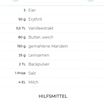
Eier
3
Erythrit
50
g
Vanilleextrakt
0,5
TL
Butter, weich
80
g
gemahlene Mandeln
150
g
Leinsamen
25
g
Backpulver
2
TL
Salz
1
Prise
Milch
4
EL
HILFSMITTEL