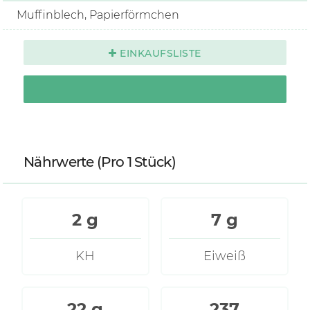
Muffinblech, Papierförmchen
EINKAUFSLISTE
Nährwerte
(Pro 1 Stück)
2 g
7 g
KH
Eiweiß
22 g
237