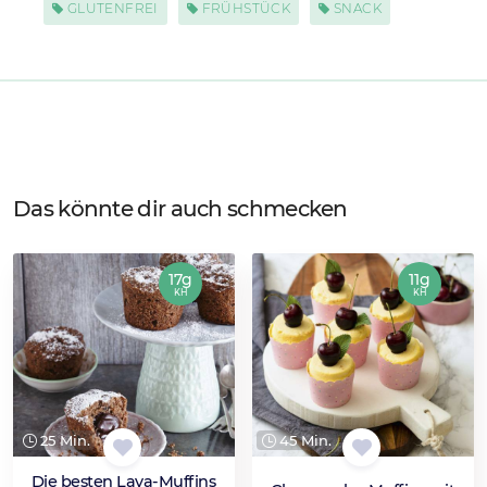
GLUTENFREI
FRÜHSTÜCK
SNACK
Das könnte dir auch schmecken
17g
11g
KH
KH
25 Min.
45 Min.
Die besten Lava-Muffins