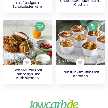
Cheesecake-Muffins mit
mit flüssigem
Kirschen
Schokoladenkern
22g
8g
KH
KH
50 Min.
50 Min.
Hafer-Muffins mit
Frühstücksmuffins mit
Cranberrys und
Karotten
Kürbiskernen