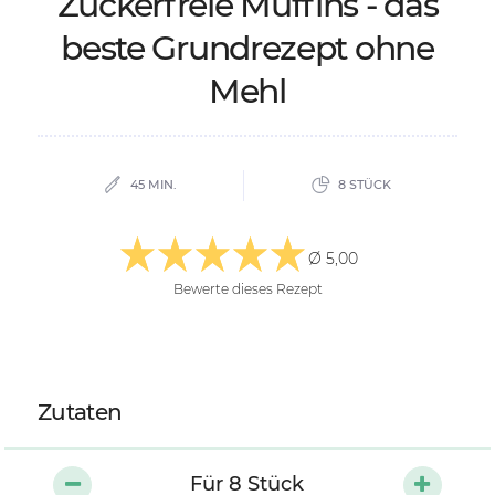
Zu­cke­r­freie Muf­fins - das
bes­te Grund­re­zept ohne
Mehl
45 MIN.
8 STÜCK
Ø 5,00
Bewerte dieses Rezept
Zutaten
Für
8
Stück