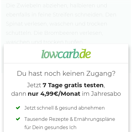
Die Zwiebeln abziehen, halbieren und
ebenfalls in feine Streifen schneiden. Den
Spinat verlesen, waschen und trocken
schütteln. Die Brombeeren verlesen,
waschen und trocken tupfen.
Du hast noch keinen Zugang?
Jetzt
7 Tage gratis testen
,
dann
nur 4,99€/Monat
im Jahresabo
Jetzt schnell & gesund abnehmen
Tausende Rezepte & Ernährungspläne
für Dein gesundes Ich