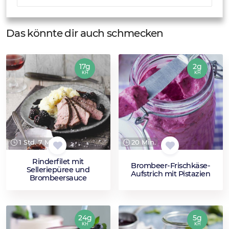
Das könnte dir auch schmecken
17g
2g
KH
KH
1 Std. 7 Min.
20 Min.
Rinderfilet mit
Brombeer-Frischkäse-
Selleriepüree und
Aufstrich mit Pistazien
Brombeersauce
24g
5g
KH
KH