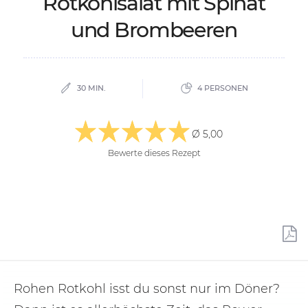
Rot­kohl­sa­lat mit Spi­nat
und Brom­bee­ren
30 MIN.
4 PERSONEN
Ø 5,00
Bewerte dieses Rezept
Rohen Rotkohl isst du sonst nur im Döner?