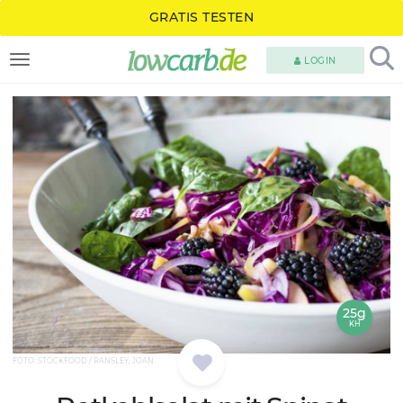
GRATIS TESTEN
LOGIN
TOGGLE NAVIGATION
25g
KH
FOTO: STOCKFOOD / RANSLEY, JOAN