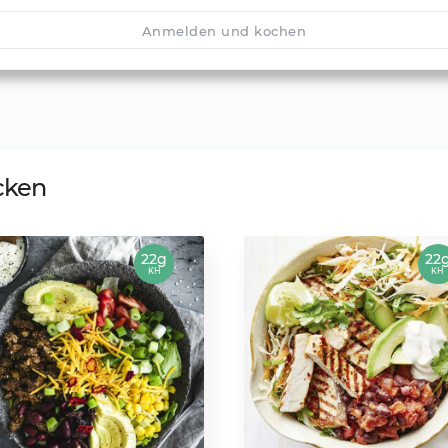
Anmelden und kochen
cken
22g
22
KH
KH