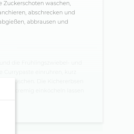
Die Zuckerschoten waschen,
lanchieren, abschrecken und
 abgießen, abbrausen und
 und die Frühlingszwiebel- und
ie Currypaste einrühren, kurz
ch ablöschen. Die Kichererbsen
 alles cremig einköcheln lassen