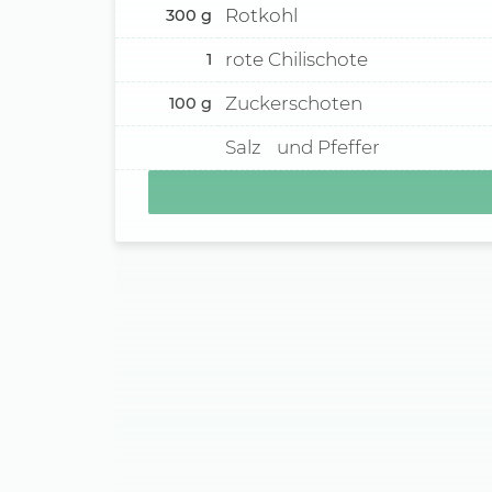
Rotkohl
300
g
rote Chilischote
1
Zuckerschoten
100
g
Salz und Pfeffer