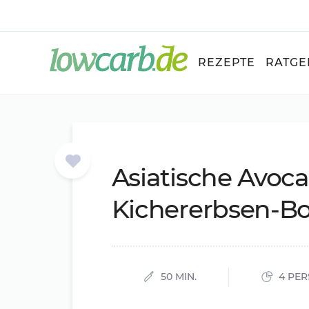
REZEPTE
RATGE
Asia­ti­­sche Avo­­ca
Ki­cher­er­b­­sen-B
50 MIN.
4 PE