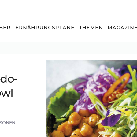
BER
ERNÄHRUNGSPLÄNE
THEMEN
MAGAZIN
­­do-
owl
RSONEN