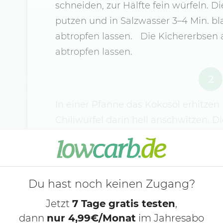
schneiden, zur Hälfte fein würfeln. 
putzen und in Salzwasser 3–4 Min. b
abtropfen lassen. Die Kichererbsen
abtropfen lassen.
2
In einer Pfanne das Kokosöl erhitzen
Chiliwürfel darin hell anschwitzen. D
mitgaren und alles mit der Kokosmil
und die passierten Tomaten zufügen,
und mit Salz und Pfeffer würzen.
Du hast noch keinen Zugang?
Jetzt
7 Tage gratis testen
,
dann
nur 4,99€/Monat
im Jahresabo