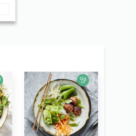
g
12g
KH