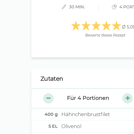
30 MIN.
4 POR
Ø 5,0
Bewerte dieses Rezept
Zutaten
Für
4
Portionen
Hähnchenbrustfilet
400
g
Olivenöl
5
EL