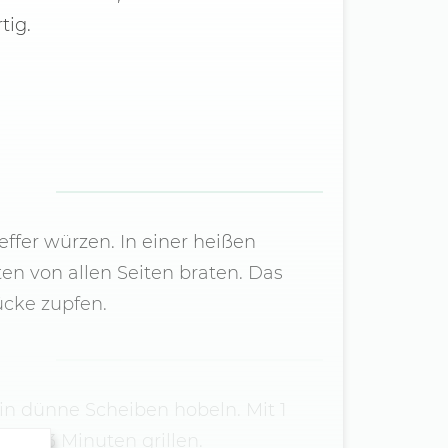
tig.
ffer würzen. In einer heißen
ten von allen Seiten braten. Das
ücke zupfen.
in dünne Scheiben hobeln. Mit 1
ne 2-3 Minuten grillen.