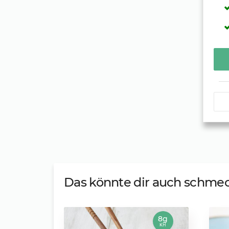
Das könnte dir auch schme
8g
KH