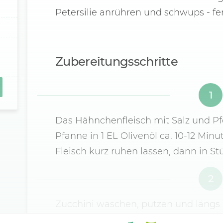
Petersilie anrühren und schwups - fer
Zubereitungsschritte
1
Das Hähnchenfleisch mit Salz und Pfe
Pfanne in 1 EL Olivenöl ca. 10-12 Minu
Fleisch kurz ruhen lassen, dann in St
2
Zucchini waschen, putzen und längs 
EL Öl bepinseln und in einer Grillpfan