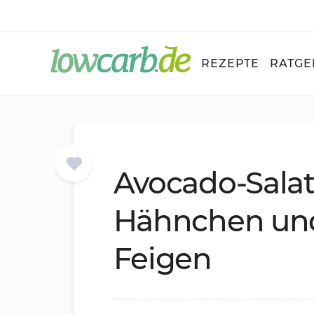
REZEPTE
RATGE
Avo­ca­do-Sa­la
Hähn­chen un
Fei­gen