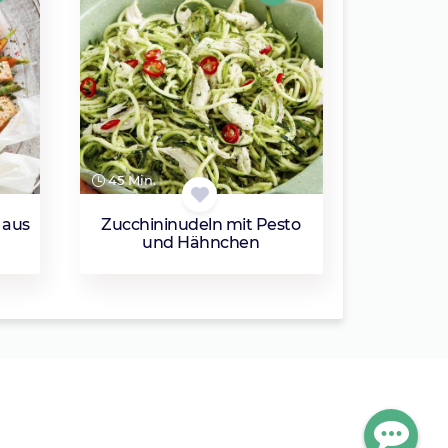
45 Min.
 aus
Zucchininudeln mit Pesto
und Hähnchen