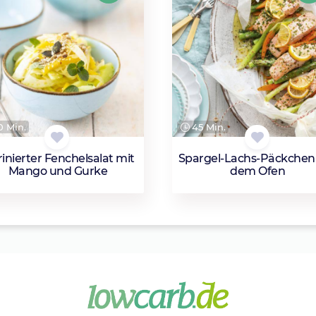
 Min.
45 Min.
inierter Fenchelsalat mit
Spargel-Lachs-Päckchen
Mango und Gurke
dem Ofen