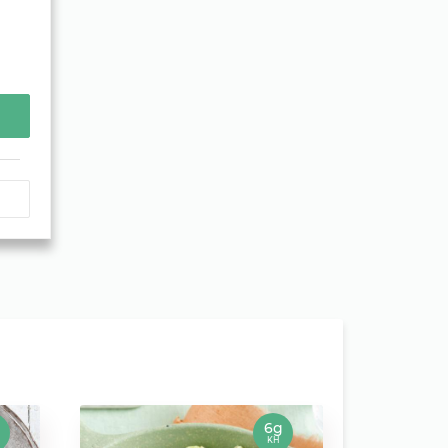
g
6g
KH