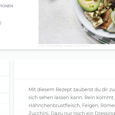
TIONEN
0
FOTO: © STOCKFOOD / STEPIEN, MALGORZATA
Mit diesem Rezept zauberst du dir z
sich sehen lassen kann. Rein kommt,
Hähnchenbrustfleisch, Feigen, Römer
Zucchini. Dazu nur noch ein Dressing