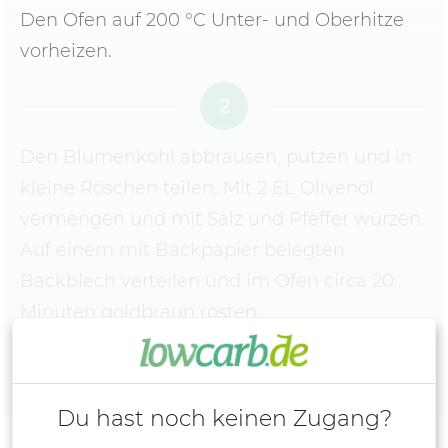
Den Ofen auf 200 °C Unter- und Oberhitze
vorheizen.
2
Den Blumenkohl abbrausen, putzen und in
kleine Röschen teilen. Mit 2 EL Olivenöl
vermengen und mit Salz und Pfeffer würzen.
Auf einem mit Backpapier belegten
Backblech verteilen und im Ofen circa 20
Minuten goldbraun rösten.
Du hast noch keinen Zugang?