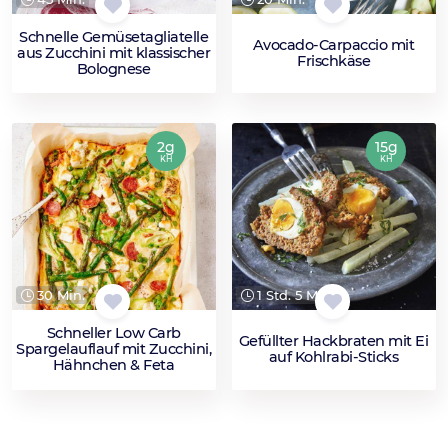
Schnelle Gemüsetagliatelle
Avocado-Carpaccio mit
aus Zucchini mit klassischer
Frischkäse
Bolognese
2g
15g
KH
KH
30 Min.
1 Std. 5 Min.
Schneller Low Carb
Gefüllter Hackbraten mit Ei
Spargelauflauf mit Zucchini,
auf Kohlrabi-Sticks
Hähnchen & Feta