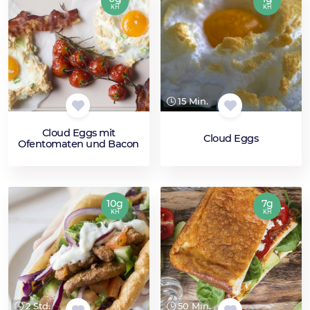
KH
KH
15 Min.
Cloud Eggs mit
Cloud Eggs
Ofentomaten und Bacon
10g
7g
KH
KH
2 Std.
50 Min.