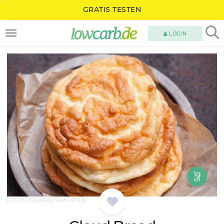
GRATIS TESTEN
LOGIN
TOGGLE NAVIGATION
1g
KH
FOTO: © STOCKFOOD / EISING STUDIO