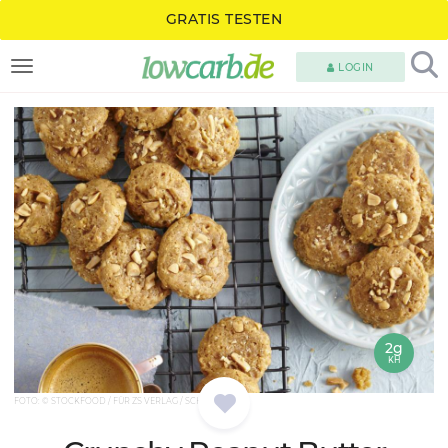
GRATIS TESTEN
LOGIN
TOGGLE NAVIGATION
2g
KH
FOTO: © STOCKFOOD / FÜR ZS VERLAG / SCHÜTZ, ANKE