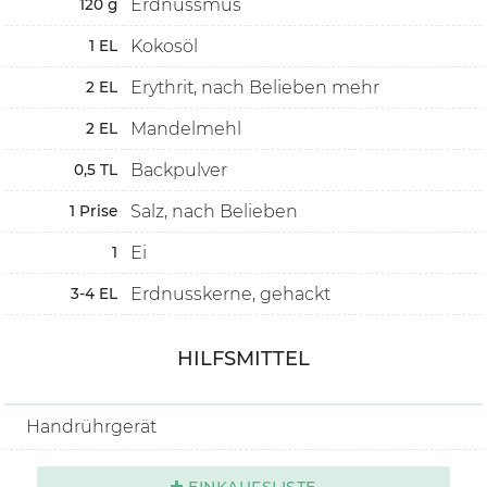
Erdnussmus
120
g
Kokosöl
1
EL
Erythrit, nach Belieben mehr
2
EL
Mandelmehl
2
EL
Backpulver
0,5
TL
Salz, nach Belieben
1
Prise
Ei
1
Erdnusskerne, gehackt
3-4
EL
HILFSMITTEL
Handrührgerät
EINKAUFSLISTE