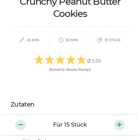
Crun­chy Pea­nut But­ter
Coo­kies
20 MIN.
30 MIN.
15 STÜCK
Ø 5,00
Bewerte dieses Rezept
Zutaten
Für
15
Stück