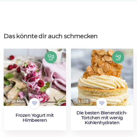
Das könnte dir auch schmecken
12g
4g
KH
KH
10 Min.
1 Std.
Die besten Bienenstich-
Frozen Yogurt mit
Törtchen mit wenig
Himbeeren
Kohlenhydraten