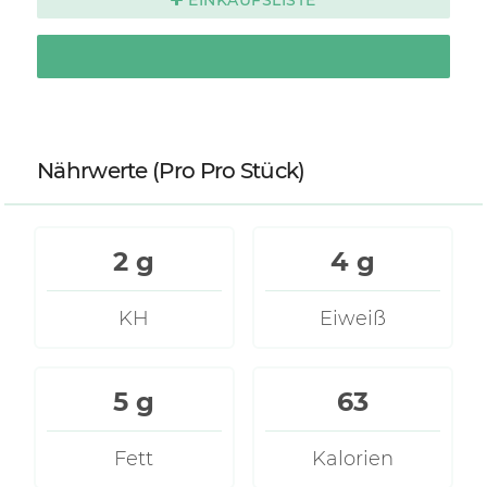
Nährwerte
(Pro Pro Stück)
2 g
4 g
KH
Eiweiß
5 g
63
Fett
Kalorien