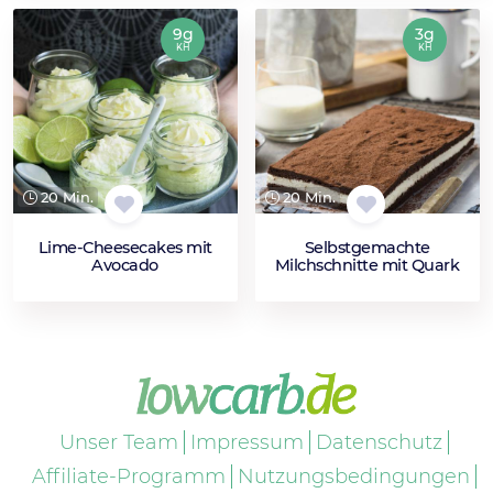
9g
3g
KH
KH
20 Min.
20 Min.
Lime-Cheesecakes mit
Selbstgemachte
Avocado
Milchschnitte mit Quark
Unser Team
Impressum
Datenschutz
Affiliate-Programm
Nutzungsbedingungen