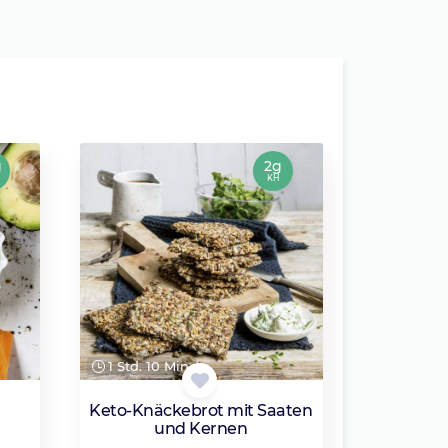
g
2g
KH
1 Std. 10 Min.
Keto-Knäckebrot mit Saaten
und Kernen