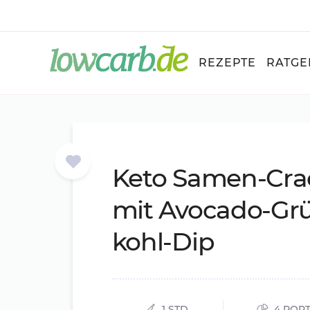
REZEPTE
RATGE
Keto Sa­men-Cra­
mit Avo­ca­do-Gr
kohl-Dip
1 STD.
4 POR