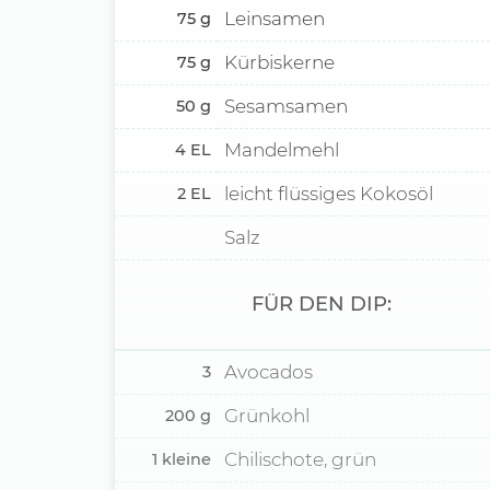
Leinsamen
75
g
Kürbiskerne
75
g
Sesamsamen
50
g
Mandelmehl
4
EL
leicht flüssiges Kokosöl
2
EL
Salz
FÜR DEN DIP:
Avocados
3
Grünkohl
200
g
Chilischote, grün
1
kleine