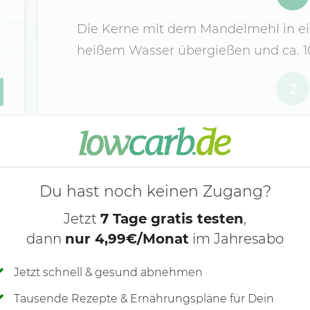
Die Kerne mit dem Mandelmehl in ein
heißem Wasser übergießen und ca. 10
2
Das Kokosöl hinzufügen, leicht salze
Masse auf einem mit Backpapier bel
dünn ausstreichen.
Du hast noch keinen Zugang?
Jetzt
7 Tage gratis testen
,
dann
nur 4,99€/Monat
im Jahresabo
Jetzt schnell & gesund abnehmen
Tausende Rezepte & Ernährungspläne für Dein