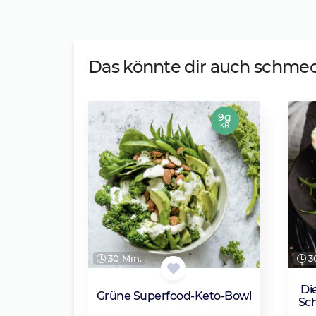
Das könnte dir auch schme
9g
KH
30 Min.
30
Di
Grüne Superfood-Keto-Bowl
Sc