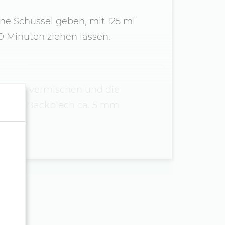
e Schüssel geben, mit 125 ml
 Minuten ziehen lassen.
n, alles vermischen und die
egten Backblech ca. 5 mm