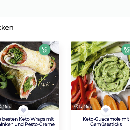
cken
6g
10
KH
KH
 Min.
15 Min.
e besten Keto Wraps mit
Keto-Guacamole mit
hinken und Pesto-Creme
Gemüsesticks