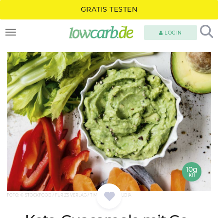
GRATIS TESTEN
LOGIN
TOGGLE NAVIGATION
10g
KH
FOTO: © STOCKFOOD / FÜR ZS VERLAG / TIMMANN, CLAUDIA