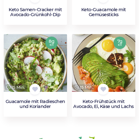
Keto Samen-Cracker mit
Keto-Guacamole mit
Avocado-Grünkohl-Dip
Gemüsesticks
8g
7g
KH
KH
15 Min.
15 Min.
Guacamole mit Radieschen
Keto-Frühstück mit
und Koriander
Avocado, Ei, Käse und Lachs