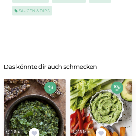
SAUCEN & DIPS
Das könnte dir auch schmecken
4g
10g
KH
KH
1 Std.
15 Min.