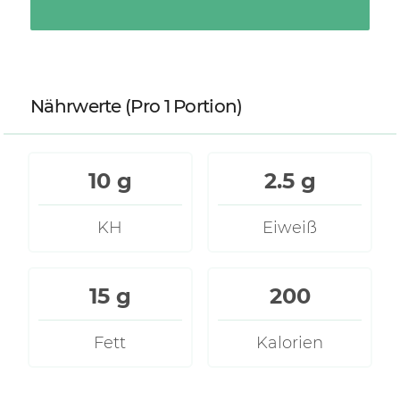
Nährwerte
(Pro 1 Portion)
10 g
2.5 g
KH
Eiweiß
15 g
200
Fett
Kalorien