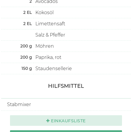
Avocados
2
Kokosöl
2
EL
Limettensaft
2
EL
Salz & Pfeffer
Möhren
200
g
Paprika, rot
200
g
Staudensellerie
150
g
HILFSMITTEL
Stabmixer
EINKAUFSLISTE