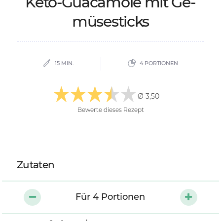
Keto-Gu­a­ca­mo­le mit Ge­
mü­se­sticks
15 MIN.
4 PORTIONEN
Ø 3,50
Bewerte dieses Rezept
Zutaten
Für
4
Portionen