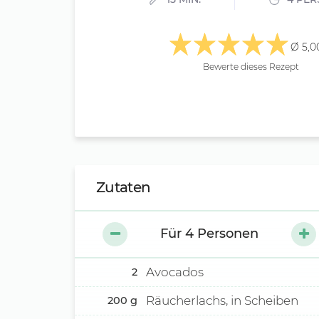
Ø 5,0
Bewerte dieses Rezept
Zutaten
Für
4
Personen
Avocados
2
Räucherlachs, in Scheiben
200
g