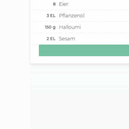
Eier
8
Pflanzenöl
3
EL
Halloumi
150
g
Sesam
2
EL