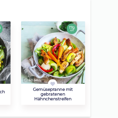
g
17g
KH
40 Min.
Gemüsepfanne mit
sch
gebratenen
Hähnchenstreifen