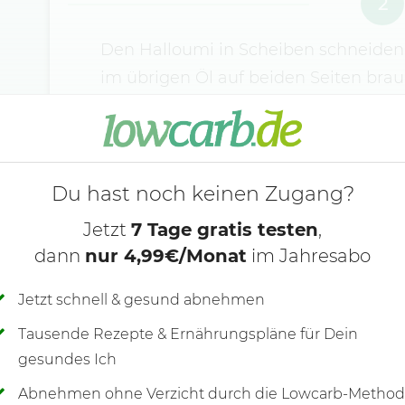
2
Den Halloumi in Scheiben schneiden 
im übrigen Öl auf beiden Seiten braun
würzen und mit den Spiegeleiern zu 
Avocado mit Sesam, Fleur de sel und
Frühstück mit Koriandergrün garniert
Du hast noch keinen Zugang?
Jetzt
7 Tage gratis testen
,
dann
nur 4,99€/Monat
im Jahresabo
Jetzt schnell & gesund abnehmen
Tausende Rezepte & Ernährungspläne für Dein
gesundes Ich
Abnehmen ohne Verzicht durch die Lowcarb-Metho