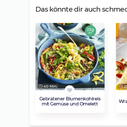
Das könnte dir auch schme
25g
KH
40 Min.
25
Gebratener Blumenkohlreis
Wra
mit Gemüse und Omelett