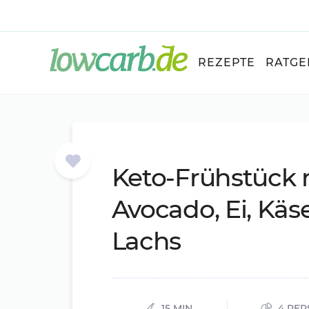
REZEPTE
RATGE
Keto-Früh­stück 
Avo­ca­do, Ei, Kä
Lachs
15 MIN.
4 PER