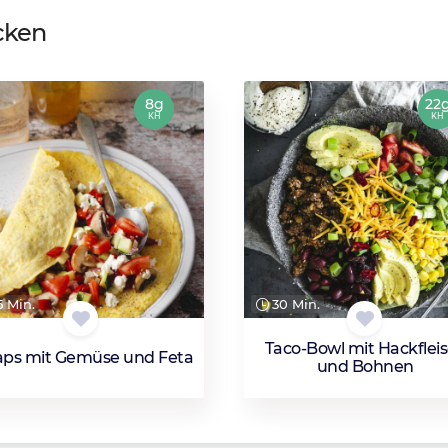
cken
8g
22
KH
KH
 Min.
30 Min.
Taco-Bowl mit Hackflei
ps mit Gemüse und Feta
und Bohnen