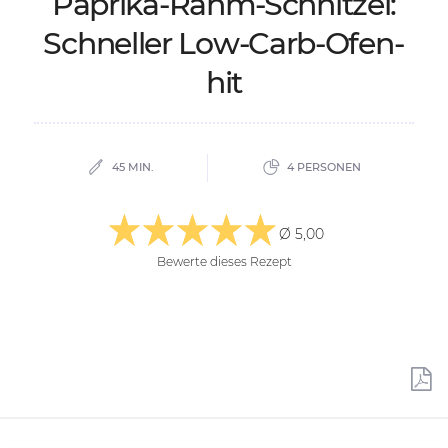
Pa­pri­ka-Rahm-Schnit­zel:
Schnel­ler Low-Carb-Ofen­
hit
45 MIN.
4 PERSONEN
Ø 5,00
Bewerte dieses Rezept