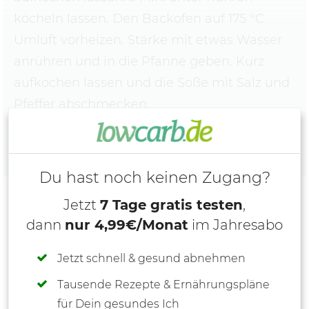
köcheln lassen. Den Backofen auf 175 °C
Umluft vorheizen. Stärke mit etwas Wasser
anrühren und in die Pfanne geben. Kurz
aufkochen lassen und die Soße mit Salz und
Pfeffer abschmecken.
Du hast noch keinen Zugang?
Jetzt
7 Tage gratis testen
,
dann
nur 4,99€/Monat
im Jahresabo
Jetzt schnell & gesund abnehmen
Tausende Rezepte & Ernährungspläne
für Dein gesundes Ich