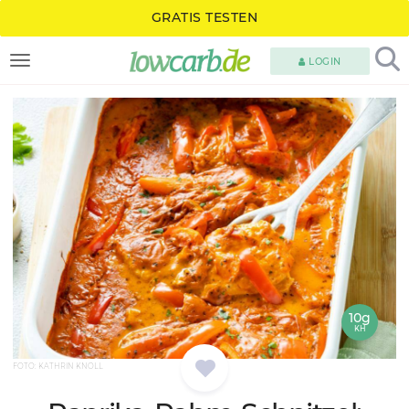
GRATIS TESTEN
LOGIN
TOGGLE NAVIGATION
10g
KH
FOTO: KATHRIN KNOLL