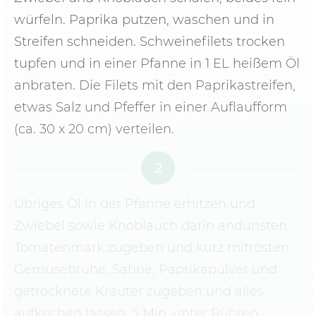
würfeln. Paprika putzen, waschen und in
Streifen schneiden. Schweinefilets trocken
tupfen und in einer Pfanne in 1 EL heißem Öl
anbraten. Die Filets mit den Paprikastreifen,
etwas Salz und Pfeffer in einer Auflaufform
(ca. 30 x 20 cm) verteilen.
2
Übriges Öl in der Pfanne erhitzen und
Zwiebel sowie Knoblauch darin andünsten.
Tomatenmark zugeben und kurz mitrösten.
Gemüsebrühe, Sahne, Paprikapulver und
getrocknete Kräuter zugeben und alles
aufkochen lassen. 5 Min. unter Rühren