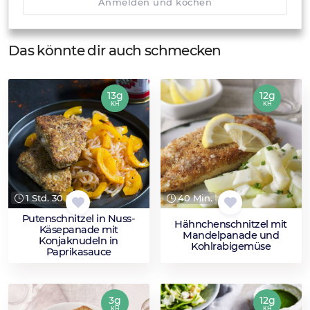
Anmelden und kochen
Das könnte dir auch schmecken
13g
12g
KH
KH
1 Std. 30 Min.
40 Min.
Putenschnitzel in Nuss-
Hähnchenschnitzel mit
Käsepanade mit
Mandelpanade und
Konjaknudeln in
Kohlrabigemüse
Paprikasauce
3g
12g
KH
KH