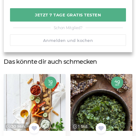
JETZT 7 TAGE GRATIS TESTEN
Schon Mitglied?
Anmelden und kochen
Das könnte dir auch schmecken
1g
4g
KH
KH
30 Min.
1 Std.