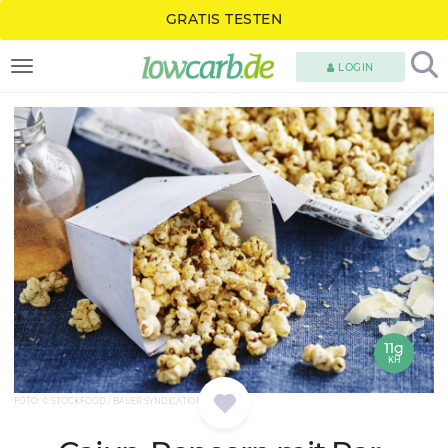
GRATIS TESTEN
LOGIN
TOGGLE NAVIGATION
11g
KH
FOTO: © STOCKFOOD / BAUER SYNDICATION