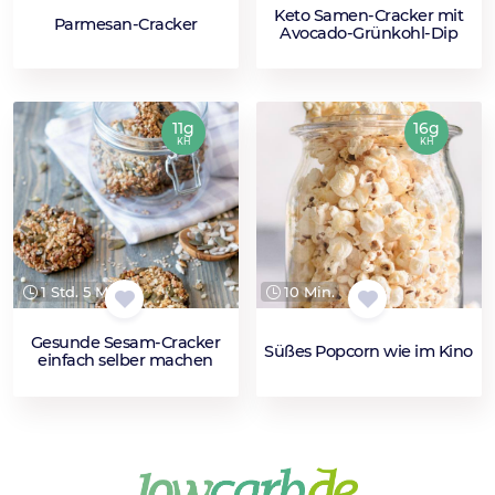
Keto Samen-Cracker mit
Parmesan-Cracker
Avocado-Grünkohl-Dip
11g
16g
KH
KH
1 Std. 5 Min.
10 Min.
Gesunde Sesam-Cracker
Süßes Popcorn wie im Kino
einfach selber machen