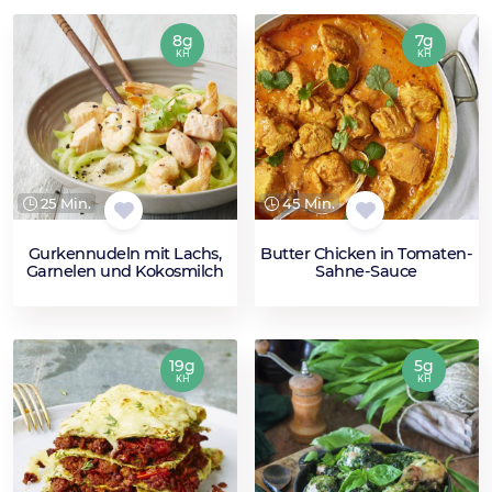
8g
7g
KH
KH
25 Min.
45 Min.
Gurkennudeln mit Lachs,
Butter Chicken in Tomaten-
Garnelen und Kokosmilch
Sahne-Sauce
19g
5g
KH
KH