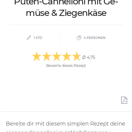
Pu­ten-Can­nel­lo­ni mit Ge­
mü­se & Zie­gen­kä­se
1 STD.
4 PERSONEN
Ø 4,75
Bewerte dieses Rezept
Bereite dir mit diesem simplen Rezept deine