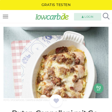
GRATIS TESTEN
LOGIN
TOGGLE NAVIGATION
8g
KH
FOTO: STOCKFOOD / GRÄFE & UNZER VERLAG / LANG, COCO