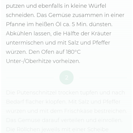
putzen und ebenfalls in kleine Würfel
schneiden. Das Gemüse zusammen in einer
Pfanne im heißen Öl ca. 5 Min. dünsten.
Abkühlen lassen, die Hälfte der Kräuter
untermischen und mit Salz und Pfeffer
würzen. Den Ofen auf 180°C
Unter-/Oberhitze vorheizen.
2
Die Putenschnitzel trocken tupfen und nach
Bedarf flacher klopfen. Mit Salz und Pfeffer
würzen und mit dem Frischkäse bestreichen.
Das Gemüse darauf verteilen und einrollen.
Die Röllchen jeweils mit einer Scheibe