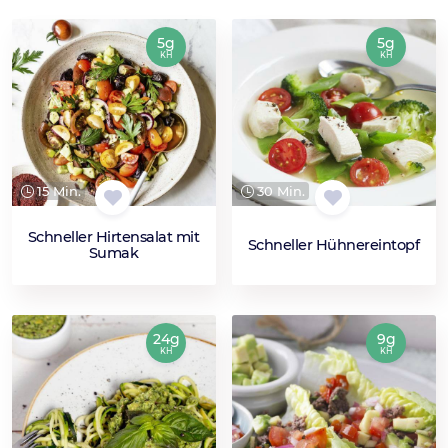
5g
5g
KH
KH
15 Min.
30 Min.
Schneller Hirtensalat mit
Schneller Hühnereintopf
Sumak
24g
9g
KH
KH