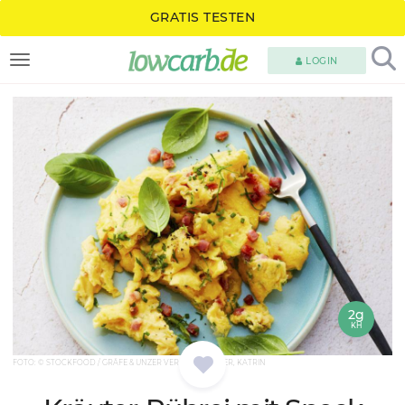
GRATIS TESTEN
LOGIN
TOGGLE NAVIGATION
2g
KH
FOTO: © STOCKFOOD / GRÄFE & UNZER VERLAG / WINNER, KATRIN