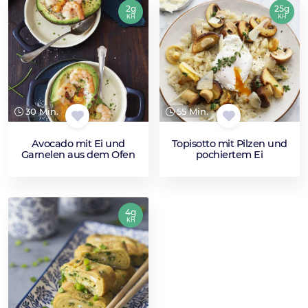
2g
25g
KH
KH
30 Min.
55 Min.
Avocado mit Ei und
Topisotto mit Pilzen und
Garnelen aus dem Ofen
pochiertem Ei
4g
KH