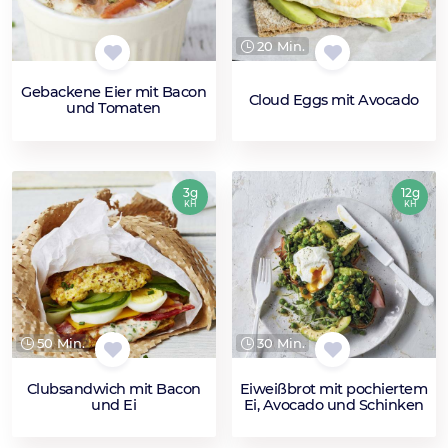
20 Min.
Gebackene Eier mit Bacon
Cloud Eggs mit Avocado
und Tomaten
3g
12g
KH
KH
50 Min.
30 Min.
Clubsandwich mit Bacon
Eiweißbrot mit pochiertem
und Ei
Ei, Avocado und Schinken