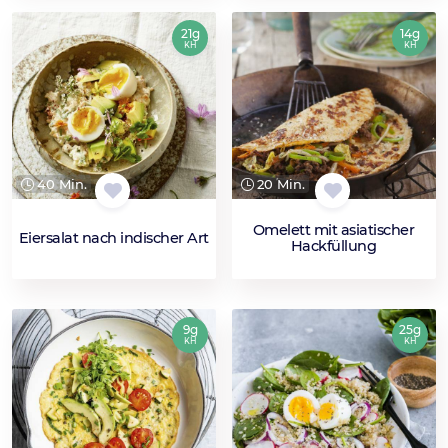
21g
14g
KH
KH
40 Min.
20 Min.
Omelett mit asiatischer
Eiersalat nach indischer Art
Hackfüllung
9g
25g
KH
KH