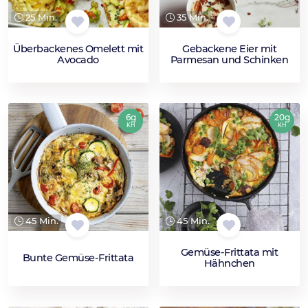
25 Min.
35 Min.
Überbackenes Omelett mit
Gebackene Eier mit
Avocado
Parmesan und Schinken
6g
20g
KH
KH
45 Min.
45 Min.
Gemüse-Frittata mit
Bunte Gemüse-Frittata
Hähnchen