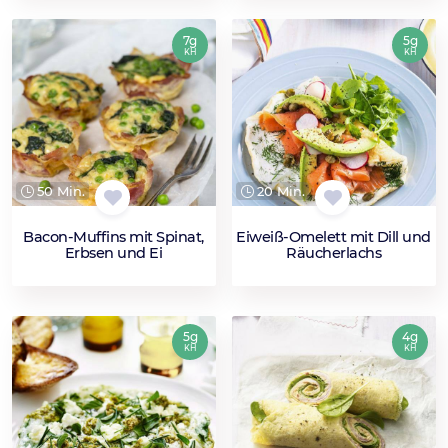
7g
5g
KH
KH
50 Min.
20 Min.
Bacon-Muffins mit Spinat,
Eiweiß-Omelett mit Dill und
Erbsen und Ei
Räucherlachs
5g
4g
KH
KH