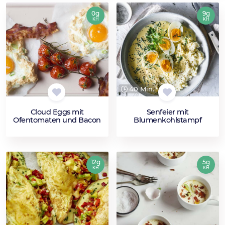
0g
9g
KH
KH
40 Min.
Cloud Eggs mit
Senfeier mit
Ofentomaten und Bacon
Blumenkohlstampf
12g
5g
KH
KH