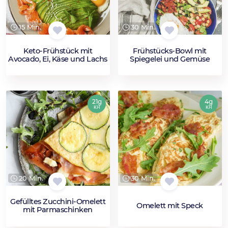
15 Min.
30 Min.
Keto-Frühstück mit
Frühstücks-Bowl mit
Avocado, Ei, Käse und Lachs
Spiegelei und Gemüse
21g
4g
KH
KH
20 Min.
30 Min.
Gefülltes Zucchini-Omelett
Omelett mit Speck
mit Parmaschinken