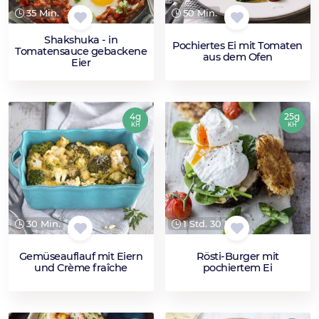
35 Min.
50 Min.
Shakshuka - in
Pochiertes Ei mit Tomaten
Tomatensauce gebackene
aus dem Ofen
Eier
4g
25g
KH
KH
30 Min.
1 Std. 30 Min.
Gemüseauflauf mit Eiern
Rösti-Burger mit
und Crème fraîche
pochiertem Ei