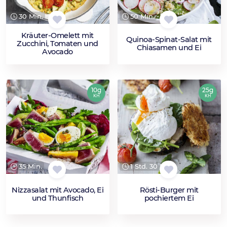
30 Min.
50 Min.
Kräuter-Omelett mit
Quinoa-Spinat-Salat mit
Zucchini, Tomaten und
Chiasamen und Ei
Avocado
10g
25g
KH
KH
35 Min.
1 Std. 30 Min.
Nizzasalat mit Avocado, Ei
Rösti-Burger mit
und Thunfisch
pochiertem Ei