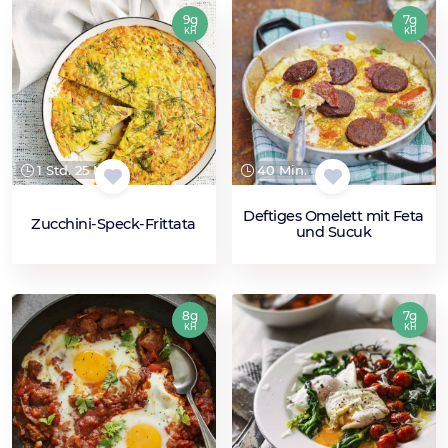
9g
7g
KH
KH
1 Std. 25 Min.
40 Min.
Deftiges Omelett mit Feta
Zucchini-Speck-Frittata
und Sucuk
8g
7g
KH
KH