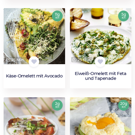
11g
5g
KH
KH
25 Min.
25 Min.
Eiweiß-Omelett mit Feta
Käse-Omelett mit Avocado
und Tapenade
2g
20g
KH
KH