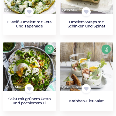
25 Min.
15 Min.
Eiweiß-Omelett mit Feta
Omelett-Wraps mit
und Tapenade
Schinken und Spinat
25g
11g
KH
KH
30 Min.
26 Min.
Salat mit grünem Pesto
Krabben-Eier-Salat
und pochiertem Ei