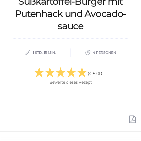
Süß­­ka­r­tof­­fel-Bur­­ger mit
Pu­ten­hack und Avo­­ca­­do­
sau­­ce
1 STD. 15 MIN.
4 PERSONEN
Ø 5,00
Bewerte dieses Rezept