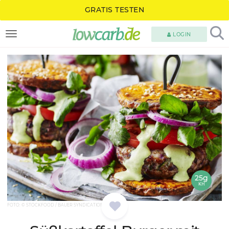
GRATIS TESTEN
LOGIN
TOGGLE NAVIGATION
25g
KH
FOTO: © STOCKFOOD / BAUER SYNDICATION