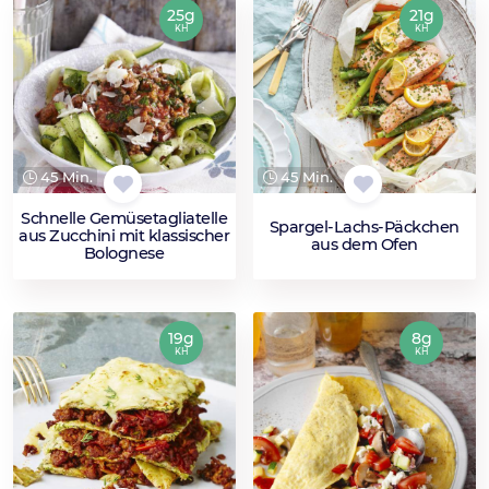
25g
21g
KH
KH
45 Min.
45 Min.
Schnelle Gemüsetagliatelle
Spargel-Lachs-Päckchen
aus Zucchini mit klassischer
aus dem Ofen
Bolognese
19g
8g
KH
KH