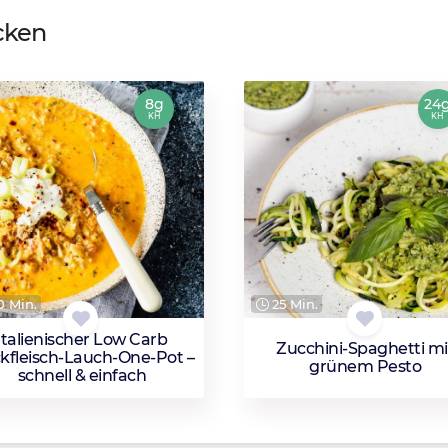
cken
8g
24
KH
KH
 Min.
25 Min.
Italienischer Low Carb
Zucchini-Spaghetti mi
kfleisch-Lauch-One-Pot –
grünem Pesto
schnell & einfach