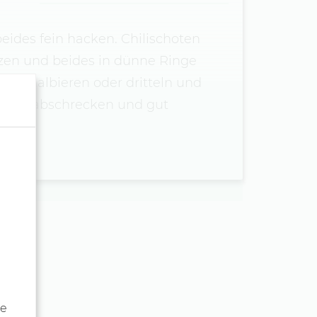
ides fein hacken. Chilischoten
zen und beides in dünne Ringe
en, halbieren oder dritteln und
ießen, abschrecken und gut
de