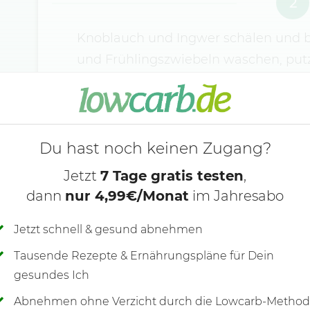
2
Knoblauch und Ingwer schälen und be
und Frühlingszwiebeln waschen, put
schneiden. Die Bohnen waschen, putz
kurz in Salzwasser blanchieren, abg
abtropfen lassen.
Du hast noch keinen Zugang?
Jetzt
7 Tage gratis testen
,
dann
nur 4,99€/Monat
im Jahresabo
Jetzt schnell & gesund abnehmen
Tausende Rezepte & Ernährungspläne für Dein
gesundes Ich
Abnehmen ohne Verzicht durch die Lowcarb-Metho