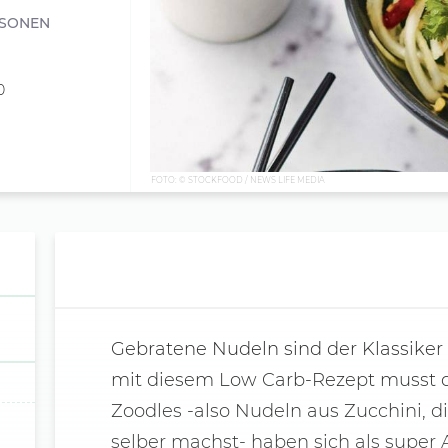
RSONEN
0
FOTO: © STOCKFOOD / NEWS LIFE MEDIA
Gebratene Nudeln sind der Klassiker
mit diesem Low Carb-Rezept musst du
Zoodles -also Nudeln aus Zucchini, 
selber machst- haben sich als super A