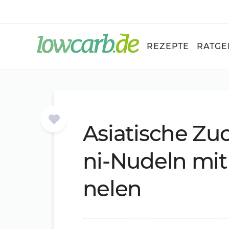
REZEPTE
RATGE
Asia­ti­sche Zuc
ni-Nu­deln mit
ne­len