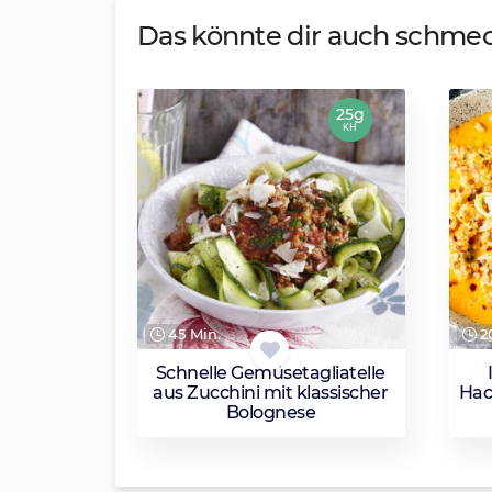
Das könnte dir auch schme
25g
KH
45 Min.
20
Schnelle Gemüsetagliatelle
aus Zucchini mit klassischer
Hac
Bolognese