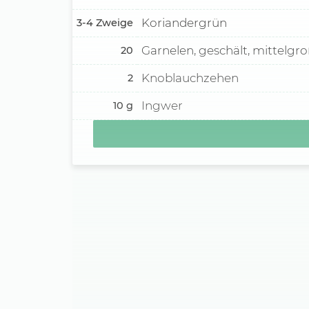
Koriandergrün
3-4
Zweige
Garnelen, geschält, mittelgr
20
Knoblauchzehen
2
Ingwer
10
g