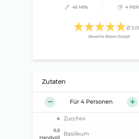
45 MIN.
4 PE
Ø 5,0
Bewerte dieses Rezept
Zutaten
Für
4
Personen
Zucchini
4
0,5
Basilikum
Handvoll