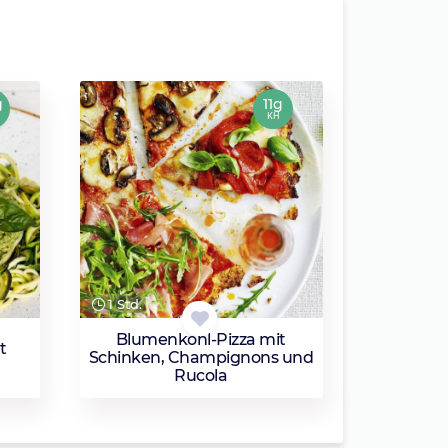
g
11g
KH
1 Std.
Blumenkohl-Pizza mit
t
Schinken, Champignons und
Rucola