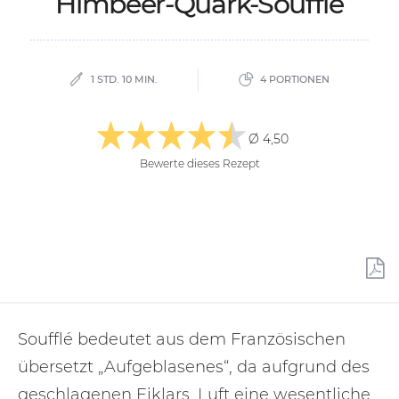
Him­beer-Quark-Souf­flé
1 STD. 10 MIN.
4 PORTIONEN
Ø 4,50
Bewerte dieses Rezept
Soufflé bedeutet aus dem Französischen
übersetzt „Aufgeblasenes“, da aufgrund des
geschlagenen Eiklars, Luft eine wesentliche