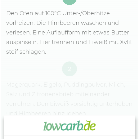
Den Ofen auf 160°C Unter-/Oberhitze
vorheizen. Die Himbeeren waschen und
verlesen. Eine Auflaufform mit etwas Butter
auspinseln. Eier trennen und Eiweiß mit Xylit
steif schlagen.
2
Magerquark, Eigelb, Puddingpulver, Milch,
Salz und Zitronenabrieb miteinander
verrühren. Den Eiweiß vorsichtig unterheben
und Himbeeren hinzugeben.