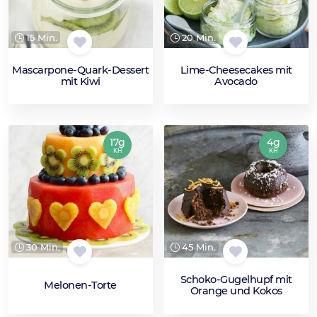
15 Min.
20 Min.
Mascarpone-Quark-Dessert
Lime-Cheesecakes mit
mit Kiwi
Avocado
17g
4g
KH
KH
30 Min.
45 Min.
Schoko-Gugelhupf mit
Melonen-Torte
Orange und Kokos