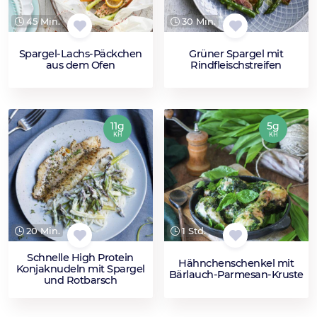
45 Min.
30 Min.
Spargel-Lachs-Päckchen
Grüner Spargel mit
aus dem Ofen
Rindfleischstreifen
11g
5g
KH
KH
20 Min.
1 Std.
Schnelle High Protein
Hähnchenschenkel mit
Konjaknudeln mit Spargel
Bärlauch-Parmesan-Kruste
und Rotbarsch