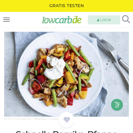
GRATIS TESTEN
LOGIN
TOGGLE NAVIGATION
7g
KH
FOTO: © STOCKFOOD / TIMMANN, CLAUDIA