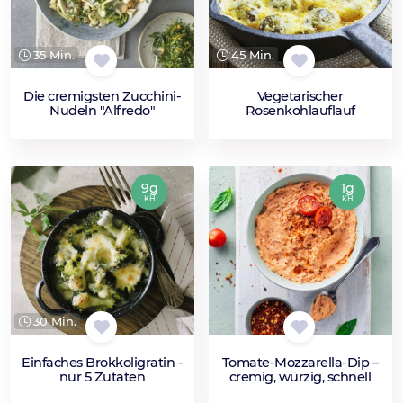
35 Min.
45 Min.
Die cremigsten Zucchini-
Vegetarischer
Nudeln "Alfredo"
Rosenkohlauflauf
9g
1g
KH
KH
30 Min.
Einfaches Brokkoligratin -
Tomate‑Mozzarella‑Dip –
nur 5 Zutaten
cremig, würzig, schnell