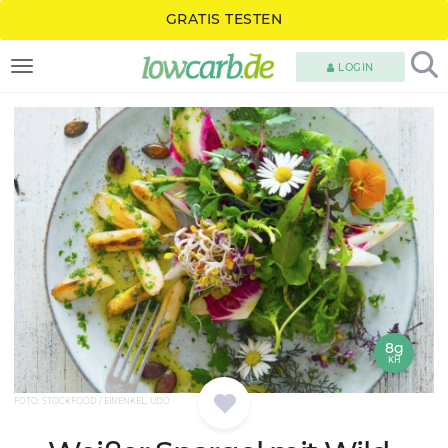
GRATIS TESTEN
LOGIN
TOGGLE NAVIGATION
8g
KH
FOTO: STOCKFOOD / EINENKEL, UDO