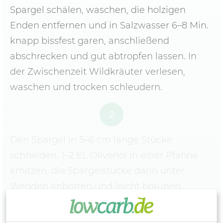
Spargel schälen, waschen, die holzigen
Enden entfernen und in Salzwasser 6–8 Min.
knapp bissfest garen, anschließend
abschrecken und gut abtropfen lassen. In
der Zwischenzeit Wildkräuter verlesen,
waschen und trocken schleudern.
2
Den Spargel in 5–6 cm lange Stücke
schneiden. 1–2 EL Olivenöl in einer Pfanne
erhitzen, die Spargelstücke darin unter
Wenden anbraten und leicht bräunen.