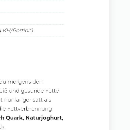
g KH/Portion)
t du morgens den
eiß und gesunde Fette
 nur länger satt als
die Fettverbrennung
ch Quark, Naturjoghurt,
ck.