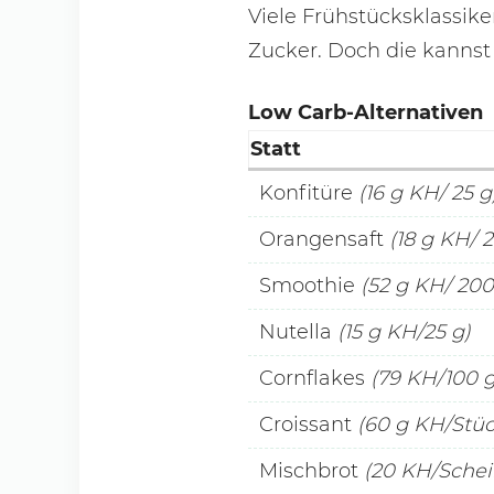
Viele Frühstücksklassike
Zucker. Doch die kannst
Low Carb-Alternativen
Statt
Konfitüre
(16 g KH/ 25 g
Orangensaft
(18 g KH/ 
Smoothie
(52 g KH/ 200
Nutella
(15 g KH/25 g)
Cornflakes
(79 KH/100 g
Croissant
(60 g KH/Stüc
Mischbrot
(20 KH/Schei