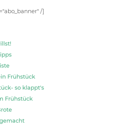
"abo_banner" /]
llst!
ipps
iste
ein Frühstück
ück- so klappt's
um Frühstück
Brote
t gemacht