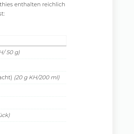
thies enthalten reichlich
t:
H/ 50 g)
acht)
(20 g KH/200 ml)
ück)