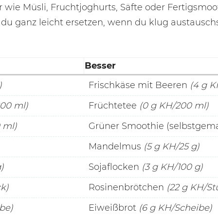
r wie Müsli, Fruchtjoghurts, Säfte oder Fertigsmoo
 du ganz leicht ersetzen, wenn du klug austauschs
Besser
)
Frischkäse mit Beeren
(4 g K
200 ml)
Früchtetee
(0 g KH/200 ml)
 ml)
Grüner Smoothie (selbstgem
Mandelmus
(5 g KH/25 g)
)
Sojaflocken
(3 g KH/100 g)
k)
Rosinenbrötchen
(22 g KH/St
be)
Eiweißbrot
(6 g KH/Scheibe)