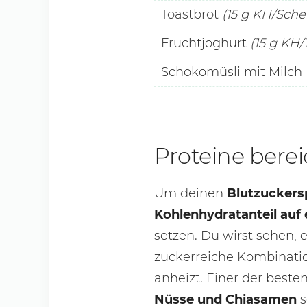
Toastbrot
(15 g KH/Sche
Fruchtjoghurt
(15 g KH/
Schokomüsli mit Milch
Proteine bere
Um deinen
Blutzuckers
Kohlenhydratanteil auf
setzen. Du wirst sehen, 
zuckerreiche Kombinatio
anheizt. Einer der best
Nüsse und Chiasamen
s