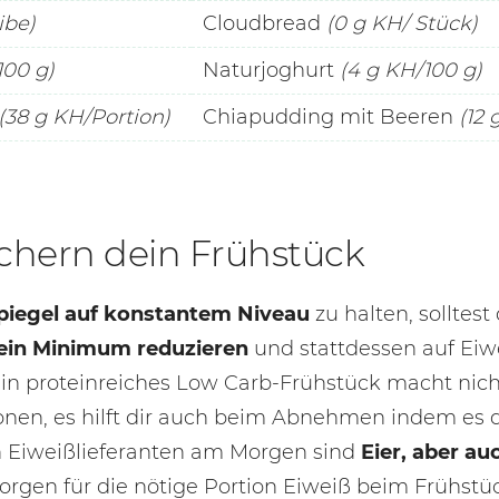
ibe)
Cloudbread
(0 g KH/ Stück)
100 g)
Naturjoghurt
(4 g KH/100 g)
(38 g KH/Portion)
Chiapudding mit Beeren
(12 
ichern dein Frühstück
piegel auf konstantem Niveau
zu halten, solltes
 ein Minimum reduzieren
und stattdessen auf Eiw
ein proteinreiches Low Carb-Frühstück macht nicht
nen, es hilft dir auch beim Abnehmen indem es 
en Eiweißlieferanten am Morgen sind
Eier, aber au
orgen für die nötige Portion Eiweiß beim Frühstü