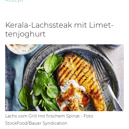
Ke­ra­la-Lachss­teak mit Li­met­
ten­jo­ghurt
Lachs vom Grill mit firschem Spinat - Foto:
StockFood/Bauer Syndication