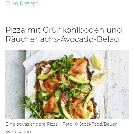
Zum Rezept
Piz­za mit Grün­kohl­bo­den und
Räu­cher­lachs-Avo­ca­do-Be­lag
Eine etwas andere Pizza. - Foto: © StockFood/Bauer
Syndication