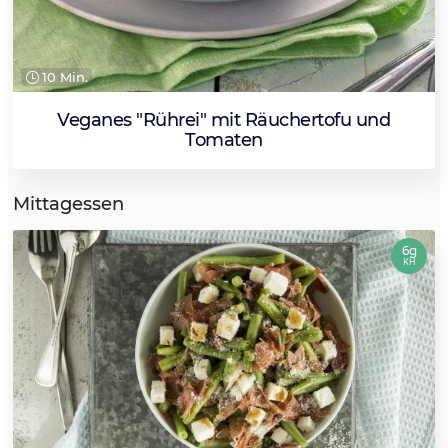
10 Min.
Veganes "Rührei" mit Räuchertofu und
Tomaten
Mittagessen
6g
KH