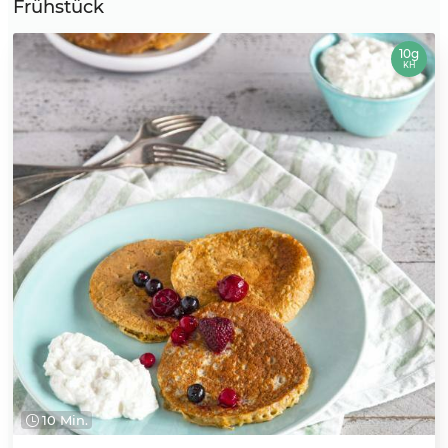
Frühstück
10g
KH
10 Min.