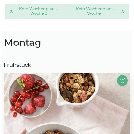
Keto Wo­chen­plan –
Keto Wo­chen­plan –
Wo­che 3
Wo­che 1
Montag
Frühstück
22g
KH