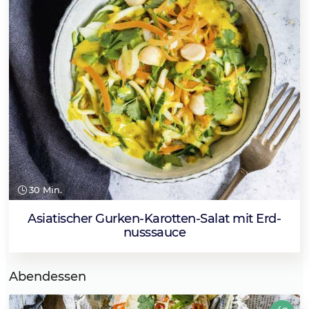
30 Min.
Asia­ti­scher Gur­ken-Karotten-Sa­lat mit Erd­
nuss­sau­ce
Abendessen