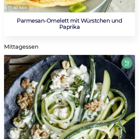
30 Min.
Parmesan-Omelett mit Würstchen und
Paprika
Mittagessen
6g
KH