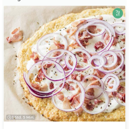
7g
KH
1 Std. 5 Min.