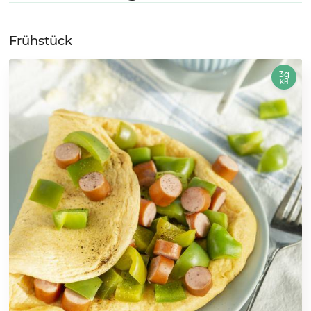
Frühstück
3g
KH