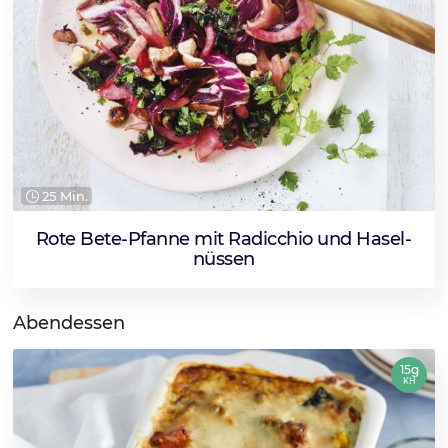
25 Min.
Rote Bete-Pfan­ne mit Ra­dic­chio und Ha­sel­
nüs­sen
Abendessen
15g
KH