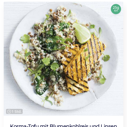
25g
KH
1 Std.
Korma-Tofu mit Blumenkohlreis und Linsen