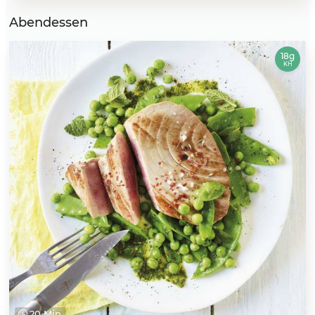
Abendessen
18g
KH
20 Min.