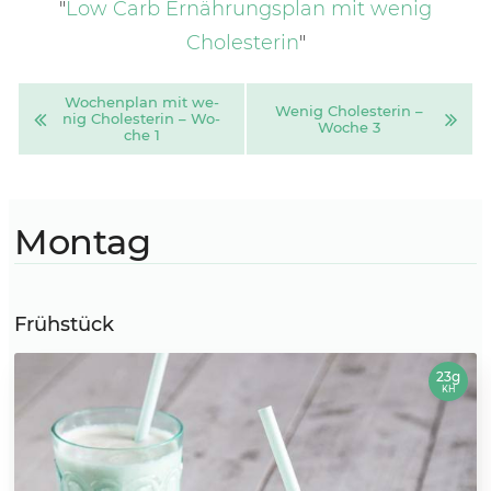
"
Low Carb Ernährungsplan mit wenig
Cholesterin
"
Wo­chen­plan mit we­
We­nig Cho­les­te­rin –
nig Cho­les­te­rin – Wo­
Wo­che 3
che 1
Montag
Frühstück
23g
KH