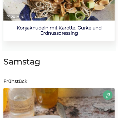
20 Min.
Konjaknudeln mit Karotte, Gurke und
Erdnussdressing
Samstag
Frühstück
8g
KH