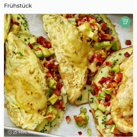
Frühstück
12g
KH
25 Min.