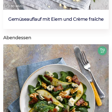
30 Min.
Gemüseauflauf mit Eiern und Crème fraîche
Abendessen
15g
KH