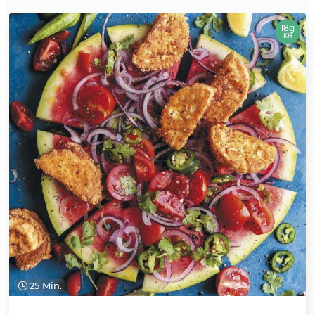
18g
KH
25 Min.