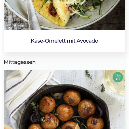
25 Min.
Käse-Omelett mit Avocado
Mittagessen
13g
KH