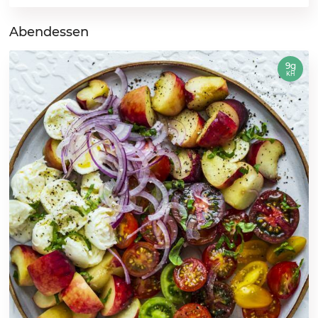
Abendessen
9g
KH