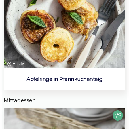
35 Min.
Apfelringe in Pfannkuchenteig
Mittagessen
24g
KH